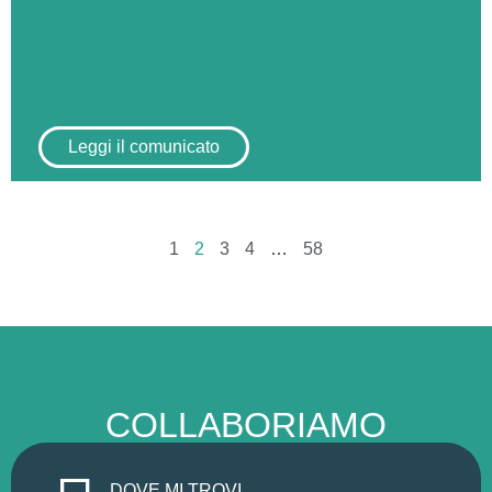
Leggi il comunicato
1
2
3
4
…
58
COLLABORIAMO
DOVE MI TROVI