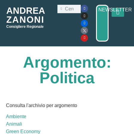
ANDREA
NEWSLETTER
ZANONI
Consigliere Regionale
Consiglio Regi
Elezioni Regionali 2025
Argomento:
Politica
Consulta l'archivio per argomento
Ambiente
Animali
Green Economy