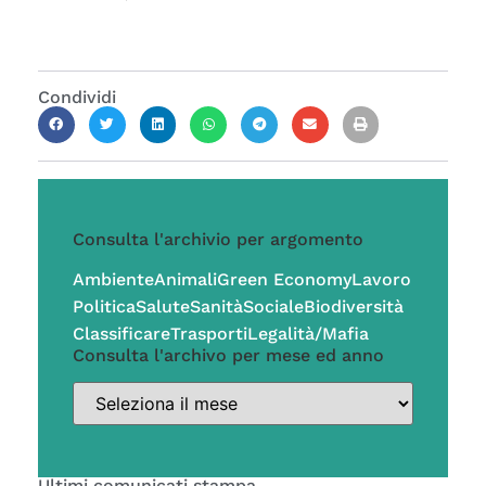
Condividi
Consulta l'archivio per argomento
Ambiente
Animali
Green Economy
Lavoro
Politica
Salute
Sanità
Sociale
Biodiversità
Classificare
Trasporti
Legalità/Mafia
Consulta l'archivo per mese ed anno
Ultimi comunicati stampa