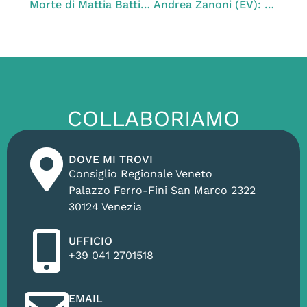
Morte di Mattia Battistetti. Zanoni (EV): “Famiglia attende giustizia. Veneti attendono maggiore sicurezza nei luoghi di lavoro.”
Andrea Zanoni (EV): “Gasolio nel Sile, sversamenti continui. La Regione non può più restare a guardare.”
COLLABORIAMO
DOVE MI TROVI
Consiglio Regionale Veneto
Palazzo Ferro-Fini San Marco 2322
30124 Venezia
UFFICIO
+39 041 2701518
EMAIL