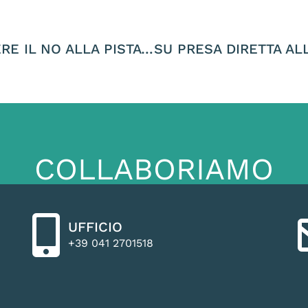
DOMANI SARÒ A CORTINA PER SOSTENERE IL NO ALLA PISTA DA BOB A CORTINA. TUTELARE INGENTI RISORSE PUBBLICHE E IL PATRIMONIO NATURALE È UN DOVERE PER CHI AMMINISTRA!
COLLABORIAMO
UFFICIO
+39 041 2701518