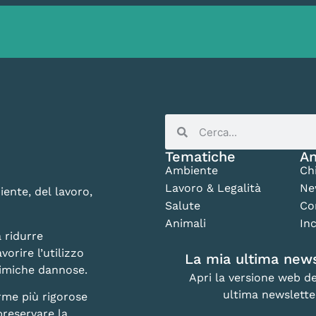
Tematiche
An
Ambiente
Ch
Lavoro & Legalità
Ne
iente, del lavoro,
Salute
Co
Animali
Inc
 ridurre
vorire l’utilizzo
La mia ultima news
chimiche dannose.
Apri la versione web de
ultima newslette
rme più rigorose
preservare la