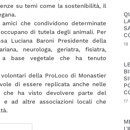
renze su temi come la sostenibilità, il
Q
egana.
L
ti amici che condividono determinate
S
occupano di tutela degli animali. Per
C
ssa Luciana Baroni Presidente della
18
riana, neurologa, geriatra, fisiatra,
ne a base vegetale che ha tenuto
L
B
 volontari della ProLoco di Monastier
SI
evole di essere replicata anche nelle
P
C
, che ha visto devolvere parte del
 e ad altre associazioni locali che
17
tà.
M
L’