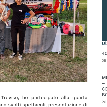
U
4
25
M
– 
C
B
reviso, ho partecipato alla quarta
20
no svolti spettacoli, presentazione di