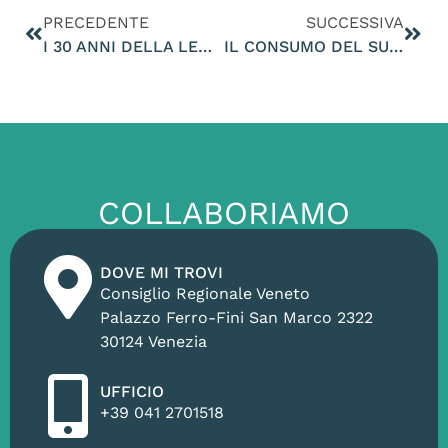
PRECEDENTE
SUCCESSIVA
I 30 ANNI DELLA LEGGE VENETA SUGLI ANIMALI D’AFFEZIONE E RANDAGISMO MERCOLEDÌ 8 NOVEMBRE CONFERENZA A BASSANO DEL GRAPPA (VI)
IL CONSUMO DEL SUOLO NELL’ERA DEI POLI LOGISTICI – INCONTRO 3 NOVEMBRE 2023 A CONSELVE (PD)
COLLABORIAMO
DOVE MI TROVI
Consiglio Regionale Veneto
Palazzo Ferro-Fini San Marco 2322
30124 Venezia
UFFICIO
+39 041 2701518