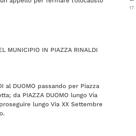
 un appello per fermare l’olocausto
17
L MUNICIPIO IN PIAZZA RINALDI
LDI al DUOMO passando per Piazza
rotta; da PIAZZA DUOMO lungo Via
r proseguire lungo Via XX Settembre
o.