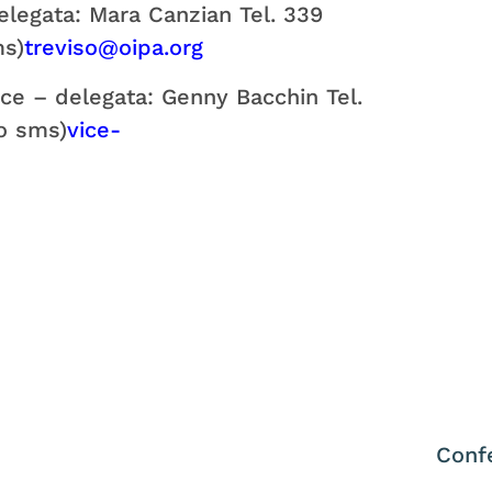
Delegata: Mara Canzian Tel. 339
ms)
treviso@oipa.org
Vice – delegata: Genny Bacchin Tel.
 o sms)
vice-
Confe