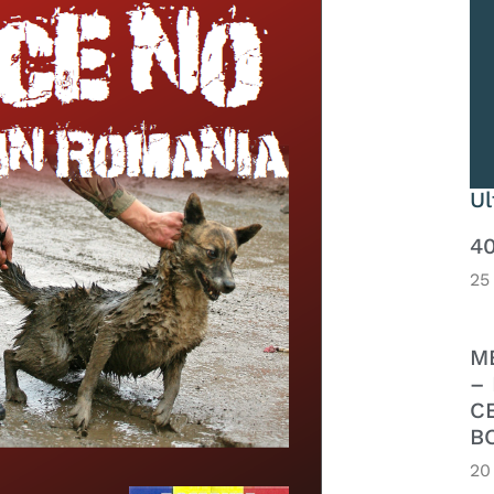
U
4
25
M
– 
C
B
20