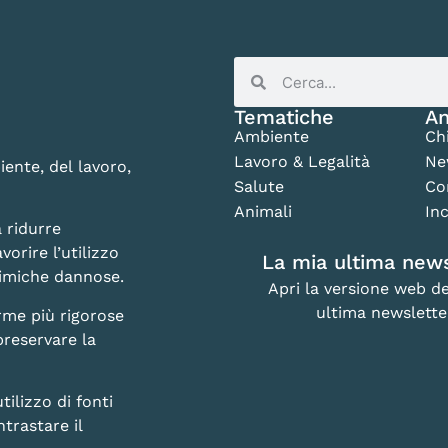
Tematiche
An
Ambiente
Ch
Lavoro & Legalità
Ne
iente, del lavoro,
Salute
Co
Animali
Inc
 ridurre
vorire l’utilizzo
La mia ultima news
chimiche dannose.
Apri la versione web de
ultima newslette
rme più rigorose
preservare la
lizzo di fonti
trastare il