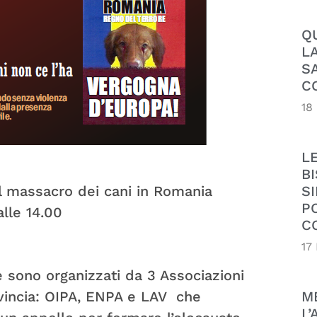
Q
L
S
C
18
L
B
SI
 il massacro dei cani in Romania
P
alle 14.00
C
17
ne sono organizzati da 3 Associazioni
M
ovincia: OIPA, ENPA e LAV che
L’