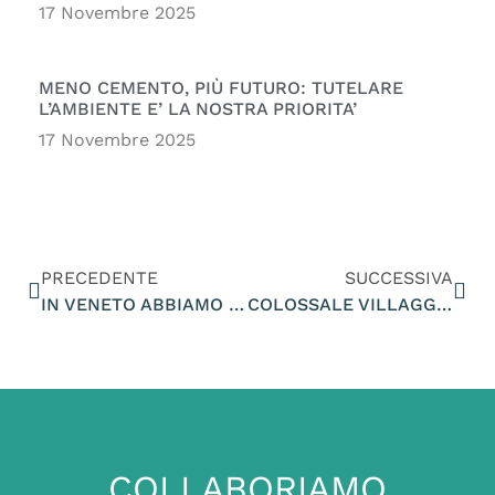
17 Novembre 2025
MENO CEMENTO, PIÙ FUTURO: TUTELARE
L’AMBIENTE E’ LA NOSTRA PRIORITA’
17 Novembre 2025
PRECEDENTE
SUCCESSIVA
IN VENETO ABBIAMO GROSSI PROBLEMI DI RANDAGISMO FELINO, SERVONO PIU’ STERILIZZAZIONI ALTRIMENTI IL FENOMENO SARA’ FUORI CONTROLLO
COLOSSALE VILLAGGIO TURISTICO ALLA FOCE DEL PIAVE, LA REGIONE FERMI QUESTO SCEMPIO
COLLABORIAMO