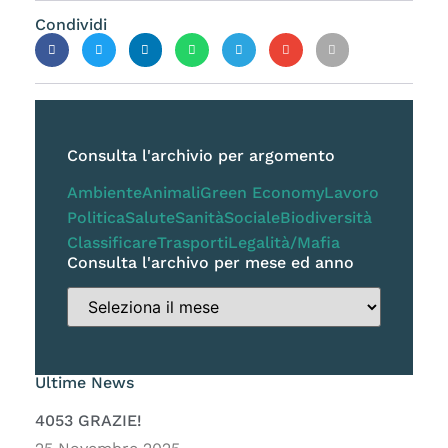
Condividi
Consulta l'archivio per argomento
Ambiente
Animali
Green Economy
Lavoro
Politica
Salute
Sanità
Sociale
Biodiversità
Classificare
Trasporti
Legalità/Mafia
Consulta l'archivo per mese ed anno
Ultime News
4053 GRAZIE!