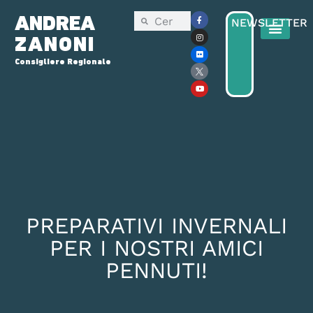
ANDREA
NEWSLETTER
ZANONI
Consigliere Regionale
Consiglio Reg
Elezioni Regionali 2025
PREPARATIVI INVERNALI
PER I NOSTRI AMICI
PENNUTI!