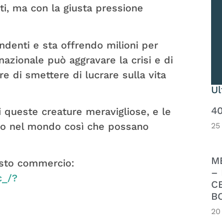
ti, ma con la giusta pressione
ndenti e sta offrendo milioni per
nazionale può aggravare la crisi e di
e di smettere di lucrare sulla vita
U
4
i queste creature meravigliose, e le
ahoo nel mondo così che possano
25
M
uesto commercio:
– 
c_/?
C
B
20