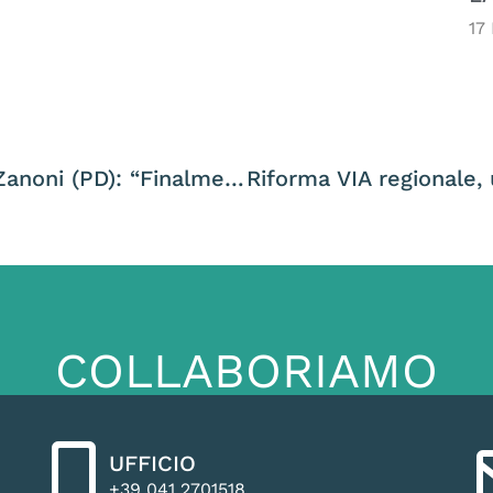
17
Caccia alla Cesena, chiusura anticipata. Zanoni (PD): “Finalmente un segnale in controtendenza”.
COLLABORIAMO
UFFICIO
+39 041 2701518