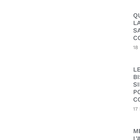
Q
L
S
C
18
L
B
SI
P
C
17
M
L’