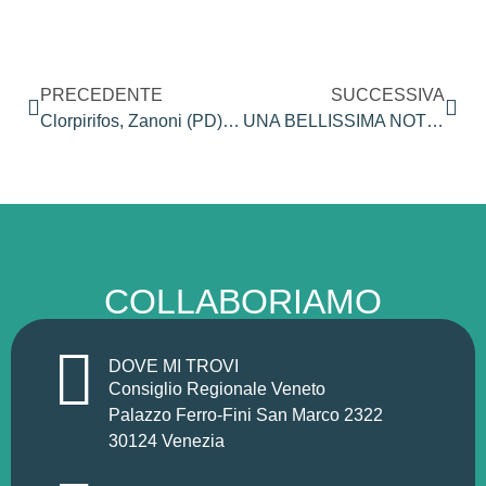
PRECEDENTE
SUCCESSIVA
Clorpirifos, Zanoni (PD): “Vinta la battaglia: la Regione lo voleva utilizzare per i vigneti del Prosecco, il Ministero della salute non lo ha autorizzato”.
UNA BELLISSIMA NOTIZIA! VINTA LA BATTAGLIA CONTRO IL PESTICIDA CLORPIRIFOS CHE COLPISCE IL CERVELLO DEI NASCITURI E UCCIDE LE API: IL MINISTERO NON LO AUTORIZZA!
COLLABORIAMO
DOVE MI TROVI
Consiglio Regionale Veneto
Palazzo Ferro-Fini San Marco 2322
30124 Venezia