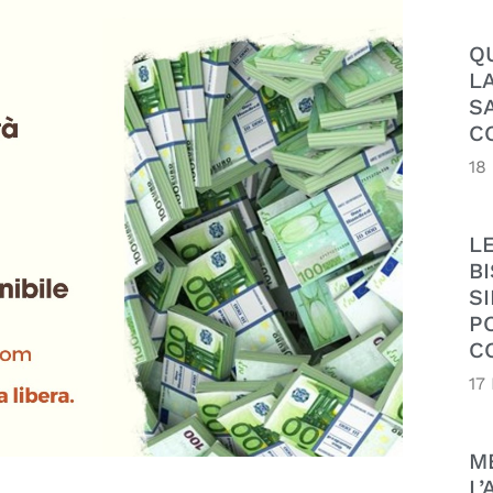
Q
L
S
C
18
L
B
SI
P
C
17
M
L’