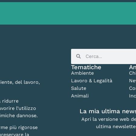
Tematiche
An
Ambiente
Ch
Lavoro & Legalità
Ne
iente, del lavoro,
Salute
Co
Animali
Inc
 ridurre
vorire l’utilizzo
La mia ultima news
chimiche dannose.
Apri la versione web de
ultima newslette
rme più rigorose
preservare la