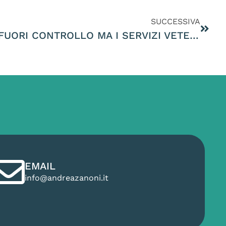
SUCCESSIVA
RANDAGISMO FELINO FUORI CONTROLLO MA I SERVIZI VETERINARI DELLE ASL HANNO DIMINUITO LE STERILIZZAZIONI DEI RANDAGI ANZICHE’ AUMENTARLE
EMAIL
info@andreazanoni.it