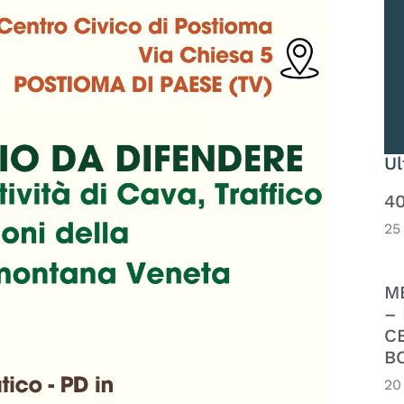
U
4
25
M
– 
C
B
20