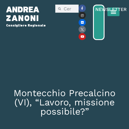
ANDREA
NEWSLETTER
ZANONI
Consigliere Regionale
Consiglio Reg
Elezioni Regionali 2025
Montecchio Precalcino
(VI), “Lavoro, missione
possibile?”