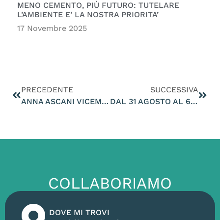
MENO CEMENTO, PIÙ FUTURO: TUTELARE
L’AMBIENTE E’ LA NOSTRA PRIORITA’
17 Novembre 2025
PRECEDENTE
SUCCESSIVA
ANNA ASCANI VICEMINISTRO ALL’ISTRUZIONE AL MIO GAZEBO ELETTORALE AL MERCATO DI PAESE
DAL 31 AGOSTO AL 6 SETTEMBRE INCONTRO I CITTADINI NEI MERCATI DELLA PROVINCIA DI TREVISO PER PRESENTARE IL MIO PROGRAMMA PER UN VENETO MIGLIORE
COLLABORIAMO
DOVE MI TROVI