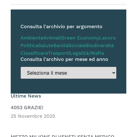
Consulta l'archivio per argomento
Ambiente
Animali
Green Economy
Lavoro
Politica
Salute
Sanità
Sociale
Biodiversità
Classificare
Trasporti
Legalità/Mafia
Consulta l'archivo per mese ed anno
Ultime News
4053 GRAZIE!
25 Novembre 2025
MEZZO MILIONE DI VENETI SENZA MEDICO –