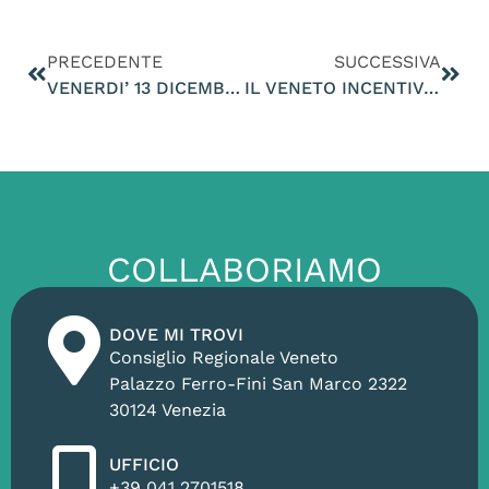
PRECEDENTE
SUCCESSIVA
VENERDI’ 13 DICEMBRE, ALLE 12.30 CIRCA SARÒ OSPITE DELLA TRASMISSIONE ROSSO E NERO IN DIRETTA SU TELENUOVO
IL VENETO INCENTIVA I MACELLI CON ALTRI 2.500.000 EURO MA NON DA SOLDI PER I CRAS, LE GUARDIE AMBIENTALI, LE STERILIZZAZIONI DEI GATTI, IL BIOLOGICO
COLLABORIAMO
DOVE MI TROVI
Consiglio Regionale Veneto
Palazzo Ferro-Fini San Marco 2322
30124 Venezia
UFFICIO
+39 041 2701518