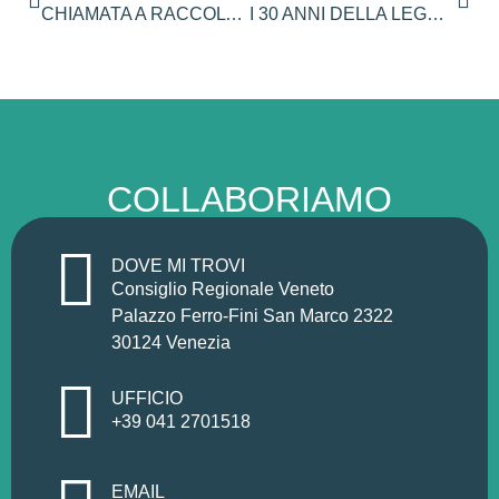
CHIAMATA A RACCOLTO PER LA LIBERTA’DI SCAMBIO DEI SEMI E CONTRO NUOVI E VECCHI OGM
I 30 ANNI DELLA LEGGE VENETA SUGLI ANIMALI D’AFFEZIONE E RANDAGISMO – LUNEDI 18 DICEMBRE INCONTRO A LIMENA
COLLABORIAMO
DOVE MI TROVI
Consiglio Regionale Veneto
Palazzo Ferro-Fini San Marco 2322
30124 Venezia
UFFICIO
+39 041 2701518
EMAIL