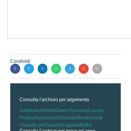
Condividi
Consulta l'archivio per argomento
Ambiente
Animali
Green Economy
Lavoro
Politica
Salute
Sanità
Sociale
Biodiversità
Classificare
Trasporti
Legalità/Mafia
Consulta l'archivo per mese ed anno