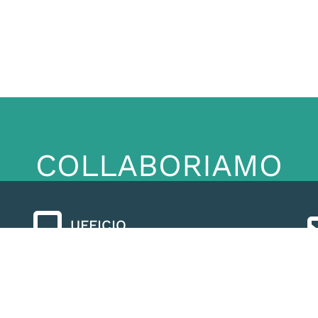
COLLABORIAMO
UFFICIO
+39 041 2701518