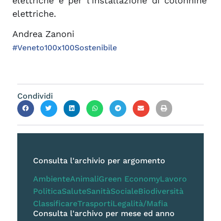
elettriche
e per l’installazione di colonnine
elettriche.
Andrea Zanoni
#Veneto100x100Sostenibile
Condividi
Consulta l'archivio per argomento
Ambiente
Animali
Green Economy
Lavoro
Politica
Salute
Sanità
Sociale
Biodiversità
Classificare
Trasporti
Legalità/Mafia
Consulta l'archivo per mese ed anno