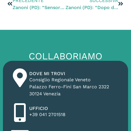
PRECEDENTE
SUCCESSIVA
Zanoni (PD): “Sensori sul ponte di Vidor, dopo sette mesi nessuna novità. Quando saranno installati e quando partirà la manutenzione straordinaria?”
Zanoni (PD): “Dopo due anni, nessun colpevole per l’assassinio di Mauro Pretto. Su questa vicenda è calato troppo in fretta il silenzio”
COLLABORIAMO
DOVE MI TROVI
Consiglio Regionale Veneto
Palazzo Ferro-Fini San Marco 2322
30124 Venezia
UFFICIO
+39 041 2701518