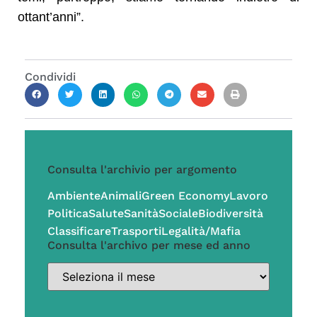
ottant’anni”.
Condividi
Consulta l'archivio per argomento
Ambiente
Animali
Green Economy
Lavoro
Politica
Salute
Sanità
Sociale
Biodiversità
Classificare
Trasporti
Legalità/Mafia
Consulta l'archivo per mese ed anno