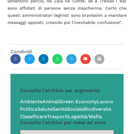
lamentino perciò, né Zaia né Conte, se a Treviso i bar
sono affollati di persone senza mascherina. Certo che
questi amministratori leghisti sono bravissimi a mandare
messaggi opposti, creando poi l’inevitabile confusione”.
Condividi
Consulta l'archivio per argomento
Ambiente
Animali
Green Economy
Lavoro
Politica
Salute
Sanità
Sociale
Biodiversità
Classificare
Trasporti
Legalità/Mafia
Consulta l'archivo per mese ed anno