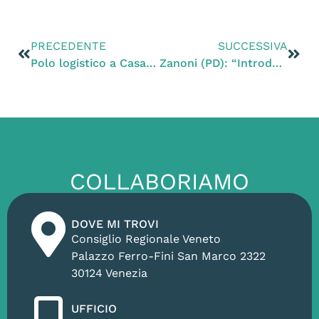
PRECEDENTE
SUCCESSIVA
Polo logistico a Casale sul Sile, Zanoni (PD): “Il sindaco Giuliato sbaglia obiettivo: il centro Vega a Mogliano fu un’operazione targata Lega”
Zanoni (PD): “Introdurre test sierologici nei Lea: devono essere disponibili per tutti, non solo per chi può pagare”
COLLABORIAMO
DOVE MI TROVI
Consiglio Regionale Veneto
Palazzo Ferro-Fini San Marco 2322
30124 Venezia
UFFICIO