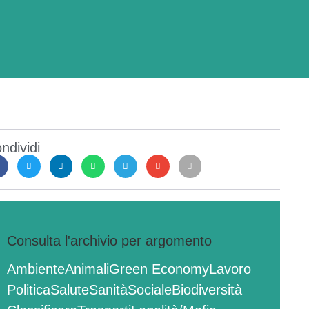
ndividi
Consulta l'archivio per argomento
Ambiente
Animali
Green Economy
Lavoro
Politica
Salute
Sanità
Sociale
Biodiversità