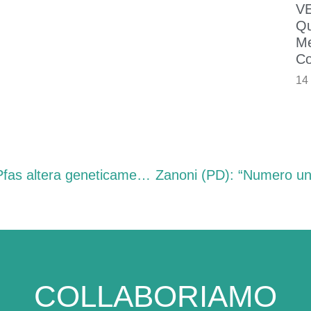
VE
Qu
Me
Co
14
Zanoni (PD): “Pericolo C604, il ‘sostituto’ dei Pfas altera geneticamente le vongole. La Regione intervenga con verifiche e monitoraggi”
COLLABORIAMO