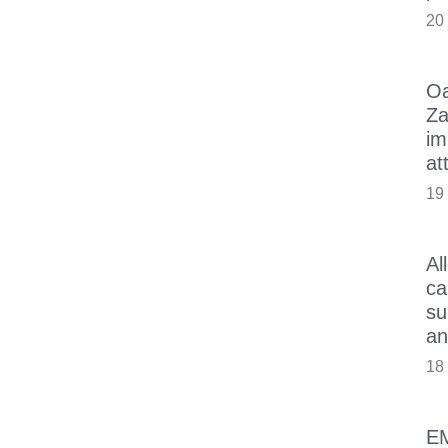
20
Oa
Za
im
at
19
Al
ca
su
an
18
E