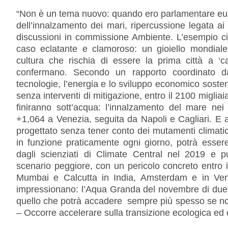
“Non è un tema nuovo: quando ero parlamentare euro
dell’innalzamento dei mari, ripercussione legata ai 
discussioni in commissione Ambiente. L’esempio ci
caso eclatante e clamoroso: un gioiello mondiale
cultura che rischia di essere la prima città a ‘cap
confermano. Secondo un rapporto coordinato d
tecnologie, l’energia e lo sviluppo economico sostenib
senza interventi di mitigazione, entro il 2100 migliaia
finiranno sott’acqua: l’innalzamento del mare nei 
+1,064 a Venezia, seguita da Napoli e Cagliari. E 
progettato senza tener conto dei mutamenti climatic
in funzione praticamente ogni giorno, potrà essere 
dagli scienziati di Climate Central nel 2019 e pub
scenario peggiore, con un pericolo concreto entro il
Mumbai e Calcutta in India, Amsterdam e in Ven
impressionano: l’Aqua Granda del novembre di due an
quello che potrà accadere sempre più spesso se n
– Occorre accelerare sulla transizione ecologica ed 