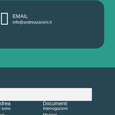
EMAIL
info@andreazanoni.it
drea
Documenti
i sono
Interrogazioni
ws
Mozioni