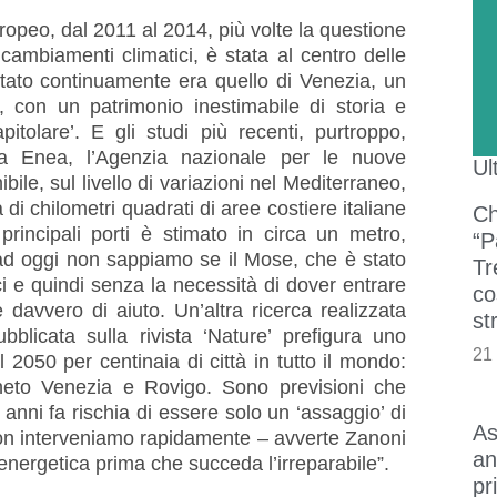
peo, dal 2011 al 2014, più volte la questione
cambiamenti climatici, è stata al centro delle
tato continuamente era quello di Venezia, un
, con un patrimonio inestimabile di storia e
itolare’. E gli studi più recenti, purtroppo,
a Enea, l’Agenzia nazionale per le nuove
Ul
ile, sul livello di variazioni nel Mediterraneo,
 di chilometri quadrati di aree costiere italiane
Ch
principali porti è stimato in circa un metro,
“P
ad oggi non sappiamo se il Mose, che è stato
Tr
i e quindi senza la necessità di dover entrare
co
davvero di aiuto. Un’altra ricerca realizzata
st
blicata sulla rivista ‘Nature’ prefigura uno
21
 2050 per centinaia di città in tutto il mondo:
eto Venezia e Rovigo. Sono previsioni che
ni fa rischia di essere solo un ‘assaggio’ di
As
on interveniamo rapidamente – avverte Zanoni
an
energetica prima che succeda l’irreparabile”.
pr