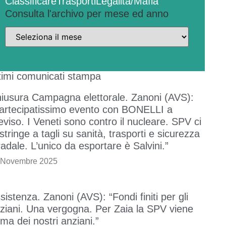
Classificare
Trasporti
Legalità/Mafia
Consulta l'archivo per mese ed anno
timi comunicati stampa
iusura Campagna elettorale. Zanoni (AVS):
artecipatissimo evento con BONELLI a
eviso. I Veneti sono contro il nucleare. SPV ci
stringe a tagli su sanità, trasporti e sicurezza
radale. L’unico da esportare è Salvini.”
 Novembre 2025
sistenza. Zanoni (AVS): “Fondi finiti per gli
ziani. Una vergogna. Per Zaia la SPV viene
ima dei nostri anziani.”