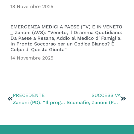
18 Novembre 2025
EMERGENZA MEDICI A PAESE (TV) E IN VENETO
_ Zanoni (AVS): “Veneto, il Dramma Quotidiano:
Da Paese a Resana, Addio al Medico di Famiglia.
In Pronto Soccorso per un Codice Bianco? È
Colpa di Questa Giunta”
14 Novembre 2025
PRECEDENTE
SUCCESSIVA
Zanoni (PD): “Il progetto della Via del Mare va rivisto: rischia di aumentare i problemi anziché risolverli”
Ecomafie, Zanoni (PD): “Domani in commissione Legalità audizione del procuratore della Dda Cherchi”