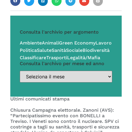
Consulta l'archivio per argomento
Ambiente
Animali
Green Economy
Lavoro
Politica
Salute
Sanità
Sociale
Biodiversità
Classificare
Trasporti
Legalità/Mafia
Consulta l'archivo per mese ed anno
Ultimi comunicati stampa
Chiusura Campagna elettorale. Zanoni (AVS):
“Partecipatissimo evento con BONELLI a
Treviso. I Veneti sono contro il nucleare. SPV ci
costringe a tagli su sanità, trasporti e sicurezza