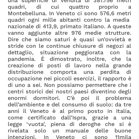
una superficie di vendita di 387.756 metri
quadri, di cui quattro proprio a
Montebelluna. In Veneto ci sono 576,6 metri
quadri ogni mille abitanti contro la media
nazionale di 413,9, primato italiano. A queste
vanno aggiunte altre 976 medie strutture.
Dire che siamo saturi è quasi un’ovvietà e
stride con le continue chiusure di negozi al
dettaglio, situazione peggiorata con la
pandemia. È dimostrato, inoltre, che la
creazione di posti di lavoro nella grande
distribuzione comporta una perdita di
occupazione nei piccoli esercizi, il rapporto è
di uno a sei. Non possiamo permettere che i
centri storici dei nostri paesi diventino degli
enormi dormitori. C’è poi il problema
dell’ambiente e del consumo di suolo: da tre
anni il Veneto è al primo posto in Italia,
come certificato dall’Ispra, grazie a una
legge ‘vuota’, piena di deroghe che si è
rivelata solo un manuale delle buone
intenzioni. In Veneto ci sono 11mila