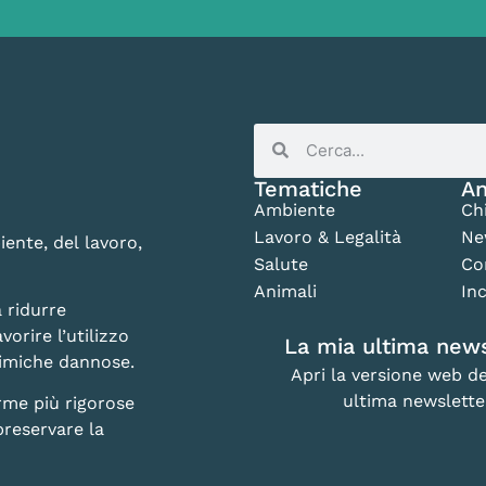
Tematiche
An
Ambiente
Ch
Lavoro & Legalità
Ne
iente, del lavoro,
Salute
Co
Animali
Inc
 ridurre
vorire l’utilizzo
La mia ultima news
chimiche dannose.
Apri la versione web de
ultima newslette
rme più rigorose
preservare la