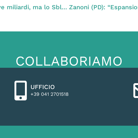
Zanoni (PD): “In Veneto evasione per nove miliardi, ma lo Sbloccacantieri favorisce chi non paga le tasse e i corruttori”
COLLABORIAMO
UFFICIO
+39 041 2701518