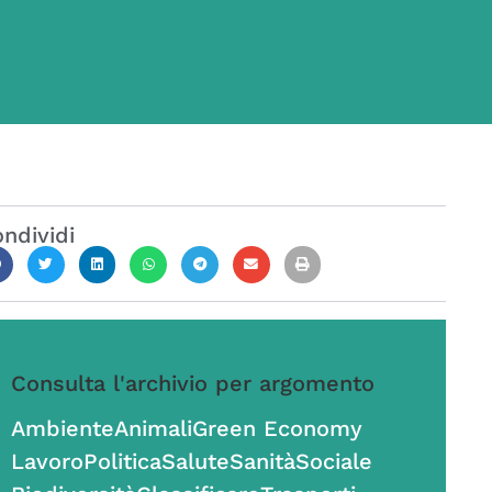
ndividi
Consulta l'archivio per argomento
Ambiente
Animali
Green Economy
Lavoro
Politica
Salute
Sanità
Sociale