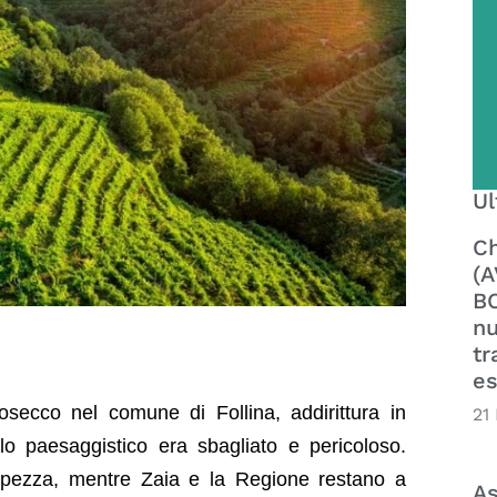
Ul
Ch
(A
BO
nu
tr
es
osecco nel comune di Follina, addirittura in
21
lo paesaggistico era sbagliato e pericoloso.
ezza, mentre Zaia e la Regione restano a
As