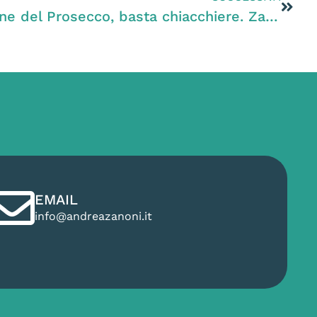
Zanoni (PD): “Espansione del Prosecco, basta chiacchiere. Zaia condizioni i fondi pubblici alla conversione biologica dei vigneti”
EMAIL
info@andreazanoni.it