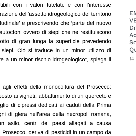
ili con i valori tutelati, e con l’interesse
E
erazione dell’assetto idrogeologico del territorio
VE
tudinale’ e prescrivendo che ‘parte del nuovo
Dr
 autoctoni ovvero di siepi che ne restituiscono
Ad
dotto di gran lunga la superficie prevedendo
So
Qu
di siepi. Ciò si traduce in un minor utilizzo di
14
ltre a un minor rischio idrogeologico”, spiega il
agli effetti della monocoltura del Prosecco:
posto ai vigneti, abbattimento di un querceto e
aglio di cipressi dedicati ai caduti della Prima
igni di glera nell’area della necropoli romana,
 asilo, centri dei paesi allagati a causa
 di Prosecco, deriva di pesticidi in un campo da