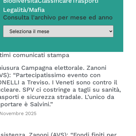
Biodiversità
Classificare
Trasporti
Legalità/Mafia
Consulta l'archivo per mese ed anno
timi comunicati stampa
iusura Campagna elettorale. Zanoni
VS): “Partecipatissimo evento con
NELLI a Treviso. I Veneti sono contro il
cleare. SPV ci costringe a tagli su sanità,
asporti e sicurezza stradale. L’unico da
portare è Salvini.”
 Novembre 2025
sistenza. Zanoni (AVS): “Fondi finiti per