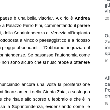
gl
vi
 paese è una bella vittoria”. A dirlo è
Andrea
20
e a Palazzo Ferro Fini, commentando il parere
, della Soprintendenza di Venezia all’impianto
Oa
 sottoposta a vincolo paesaggistico e a ridosso
Za
im
di piogge abbondanti. “Dobbiamo ringraziare il
sp
Soprintendenze. Se passasse l’autonomia come
19
e non sono sicuro che si riuscirebbe a ottenere
Al
ca
nunciando ancora una volta la proliferazione
Po
mi finanziamenti della Giunta Zaia, a sostegno
ch
ne che risale allo scorso 6 febbraio e che è in
18
ossa la Soprintendenza, evidenziando come ‘le