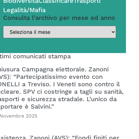
Biodiversità
Classificare
Trasporti
Legalità/Mafia
Consulta l'archivo per mese ed anno
timi comunicati stampa
iusura Campagna elettorale. Zanoni
VS): “Partecipatissimo evento con
NELLI a Treviso. I Veneti sono contro il
cleare. SPV ci costringe a tagli su sanità,
asporti e sicurezza stradale. L’unico da
portare è Salvini.”
 Novembre 2025
sistenza. Zanoni (AVS): “Fondi finiti per