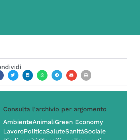
ndividi
Consulta l'archivio per argomento
Ambiente
Animali
Green Economy
Lavoro
Politica
Salute
Sanità
Sociale