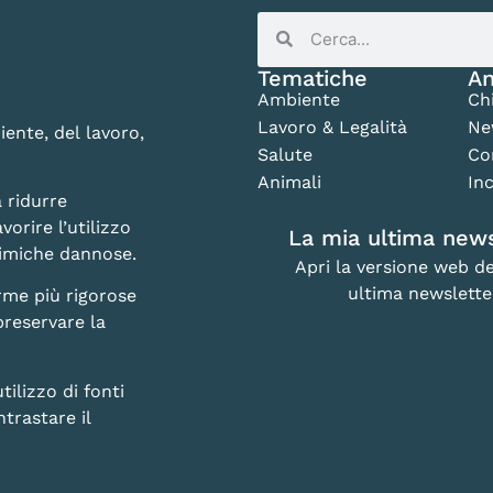
Tematiche
An
Ambiente
Ch
Lavoro & Legalità
Ne
iente, del lavoro,
Salute
Co
Animali
Inc
 ridurre
vorire l’utilizzo
La mia ultima news
chimiche dannose.
Apri la versione web de
ultima newslette
rme più rigorose
preservare la
lizzo di fonti
trastare il