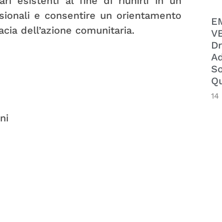
i esistenti al fine di riunirli in un
sionali e consentire un orientamento
E
cia dell’azione comunitaria.
VE
Dr
Ad
So
Qu
14
ni