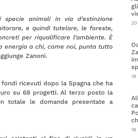
gl
vi
di specie animali in via d’estinzione
20
orare, e quindi tutelare, le foreste,
oncreti per riqualificare l’ambiente. È
Oa
energia a chi, come noi, punta tutto
Za
ggiunge Zanoni.
im
sp
19
 fondi ricevuti dopo la Spagna che ha
euro su 68 progetti. Al terzo posto la
Al
 In totale le domande presentate a
ca
Po
ch
18