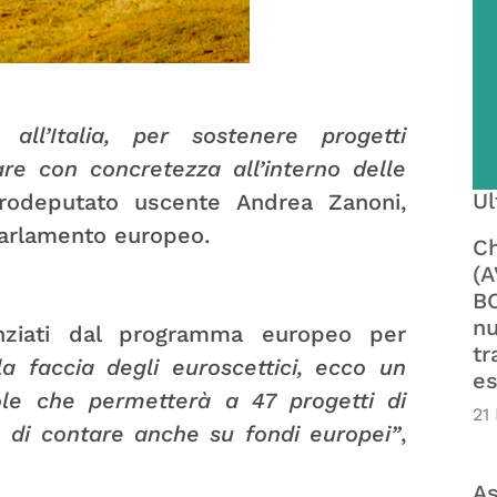
 all’Italia, per sostenere progetti
are con concretezza all’interno delle
Ul
eurodeputato uscente Andrea Zanoni,
 Parlamento europeo.
Ch
(A
BO
nu
nziati dal programma europeo per
tr
la faccia degli euroscettici, ecco un
es
vole che permetterà a 47 progetti di
21
e di contare anche su fondi europei”
,
As