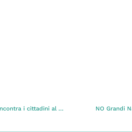
Andrea Zanoni, candidato alle europee, incontra i cittadini al mercato di Cavallino (VE)
NO Grandi Na