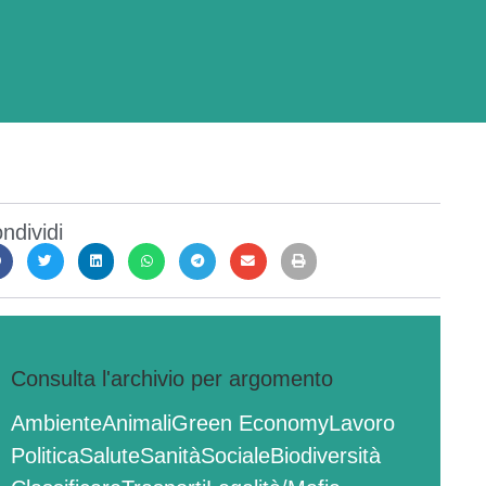
ndividi
Consulta l'archivio per argomento
Ambiente
Animali
Green Economy
Lavoro
Politica
Salute
Sanità
Sociale
Biodiversità