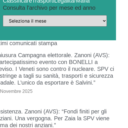
Classificare
Trasporti
Legalità/Mafia
Consulta l'archivo per mese ed anno
timi comunicati stampa
iusura Campagna elettorale. Zanoni (AVS):
artecipatissimo evento con BONELLI a
eviso. I Veneti sono contro il nucleare. SPV ci
stringe a tagli su sanità, trasporti e sicurezza
radale. L’unico da esportare è Salvini.”
 Novembre 2025
sistenza. Zanoni (AVS): “Fondi finiti per gli
ziani. Una vergogna. Per Zaia la SPV viene
ima dei nostri anziani.”