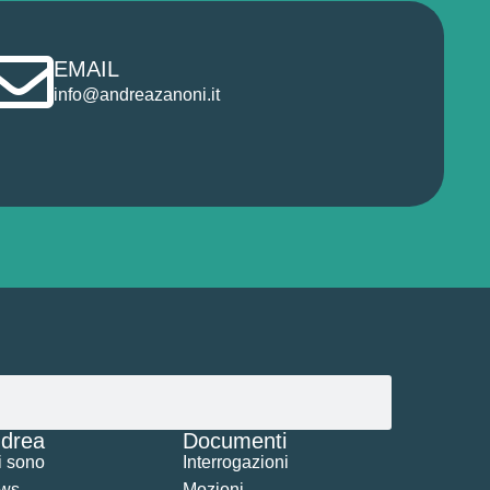
EMAIL
info@andreazanoni.it
drea
Documenti
i sono
Interrogazioni
ws
Mozioni