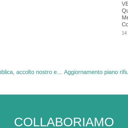
VE
Qu
Me
Co
14
Zanoni (PD): “Piano pluriennale di edilizia pubblica, accolto nostro emendamento: speriamo che dopo anni di inerzia si torni a investire”
COLLABORIAMO