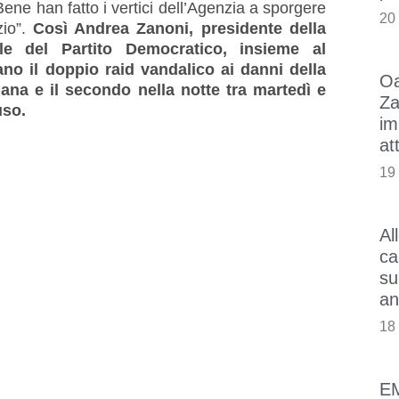
ne han fatto i vertici dell’Agenzia a sporgere
20
zio”.
Così Andrea Zanoni, presidente della
le del Partito Democratico, insieme
al
il doppio raid vandalico ai danni della
Oa
mana e il secondo nella notte tra martedì e
Za
uso.
im
at
19
Al
ca
su
an
18
E