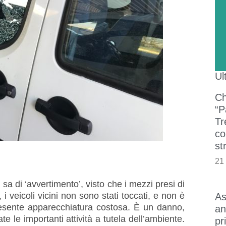
Ul
Ch
“P
Tr
co
st
21
 sa di ‘avvertimento’, visto che i mezzi presi di
 i veicoli vicini non sono stati toccati, e non è
As
presente apparecchiatura costosa. È un danno,
an
 le importanti attività a tutela dell’ambiente.
pr