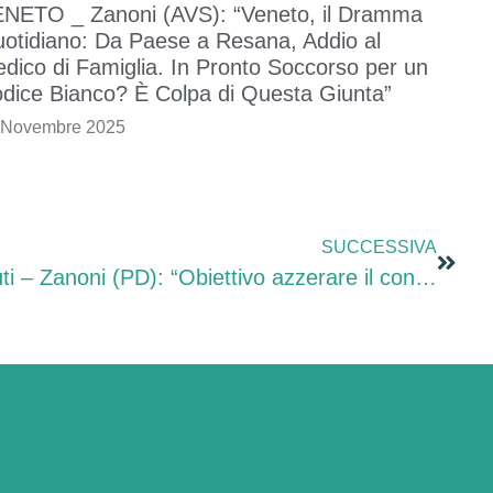
NETO _ Zanoni (AVS): “Veneto, il Dramma
otidiano: Da Paese a Resana, Addio al
dico di Famiglia. In Pronto Soccorso per un
dice Bianco? È Colpa di Questa Giunta”
 Novembre 2025
SUCCESSIVA
Aggiornamento piano rifiuti – Zanoni (PD): “Obiettivo azzerare il conferimento in discarica al 2030, ma serve uniformità su tutto il territorio veneto”