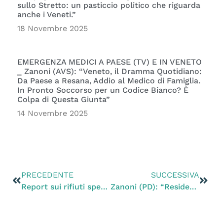
sullo Stretto: un pasticcio politico che riguarda
anche i Veneti.”
18 Novembre 2025
EMERGENZA MEDICI A PAESE (TV) E IN VENETO
_ Zanoni (AVS): “Veneto, il Dramma Quotidiano:
Da Paese a Resana, Addio al Medico di Famiglia.
In Pronto Soccorso per un Codice Bianco? È
Colpa di Questa Giunta”
14 Novembre 2025
PRECEDENTE
SUCCESSIVA
Report sui rifiuti speciali – Zanoni (PD): “Preoccupa aumento di produzione ed esaurimento discariche: spingere con più forza verso l’economia circolare”
Zanoni (PD): “Residenti preoccupati per la nuova antenna di telefonia mobile a Paese, presentata un’interrogazione su tutela della salute, consumo di suolo ed espianto di vigneti”