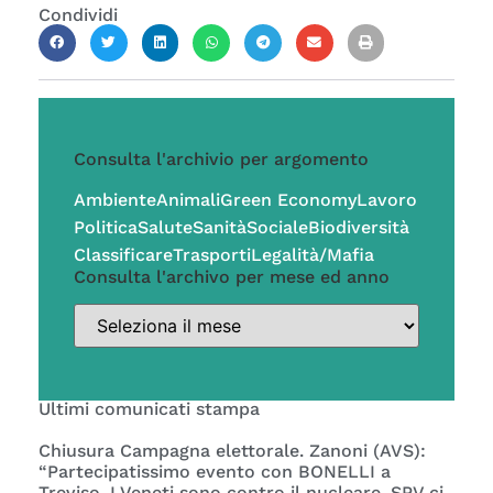
Condividi
Consulta l'archivio per argomento
Ambiente
Animali
Green Economy
Lavoro
Politica
Salute
Sanità
Sociale
Biodiversità
Classificare
Trasporti
Legalità/Mafia
Consulta l'archivo per mese ed anno
Ultimi comunicati stampa
Chiusura Campagna elettorale. Zanoni (AVS):
“Partecipatissimo evento con BONELLI a
Treviso. I Veneti sono contro il nucleare. SPV ci