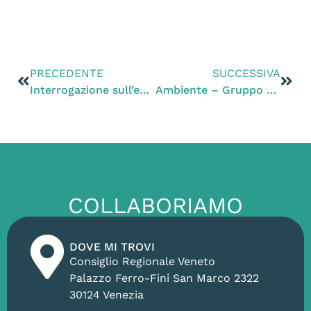
PRECEDENTE
SUCCESSIVA
Interrogazione sull’ex Cava Poiana, Zanoni (PD): “Prima della messa in sicurezza, verificare la tipologia dei rifiuti presenti. Dobbiamo scongiurare rischi per salute, suolo e falda acquifera
Ambiente – Gruppo Pd : Sabato a Padova il report “Veneto 100% sostenibile”: traiettorie per una regione a energia rinnovabile e zero emissioni di CO2″
COLLABORIAMO
DOVE MI TROVI
Consiglio Regionale Veneto
Palazzo Ferro-Fini San Marco 2322
30124 Venezia