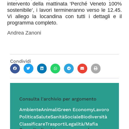
intervento della mattinata ‘Perché Veneto 100%
sostenibile’, i lavori termineranno verso le 12.45.
Vi allego la locandina con tutti i dettagli e il
programma completo.
Andrea Zanoni
Condividi
Consulta l'archivio per argomento
Ambiente
Animali
Green Economy
Lavoro
Politica
Salute
Sanità
Sociale
Biodiversità
Classificare
Trasporti
Legalità/Mafia