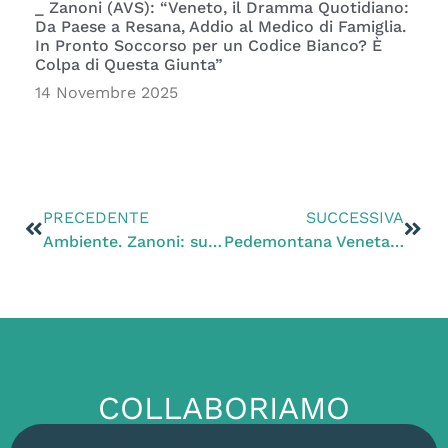
_ Zanoni (AVS): “Veneto, il Dramma Quotidiano:
Da Paese a Resana, Addio al Medico di Famiglia.
In Pronto Soccorso per un Codice Bianco? È
Colpa di Questa Giunta”
14 Novembre 2025
PRECEDENTE
SUCCESSIVA
Ambiente. Zanoni: su impianto di stoccaggio gas metano a Collalto di Susegana Assessore Bottacin evasivo
Pedemontana Veneta. Zanoni (PD): Finalmente si fa chiarezza: il 21 dicembre relazione impietosa della Corte dei Conti
COLLABORIAMO