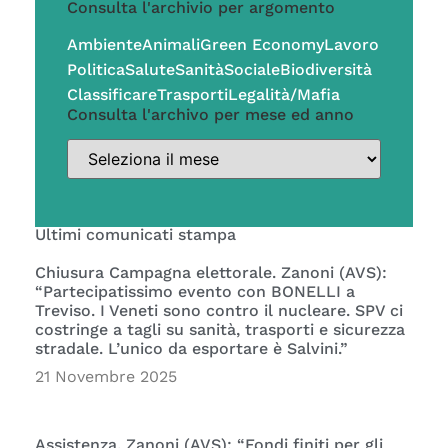
Consulta l'archivio per argomento
Ambiente
Animali
Green Economy
Lavoro
Politica
Salute
Sanità
Sociale
Biodiversità
Classificare
Trasporti
Legalità/Mafia
Consulta l'archivo per mese ed anno
Ultimi comunicati stampa
Chiusura Campagna elettorale. Zanoni (AVS):
“Partecipatissimo evento con BONELLI a
Treviso. I Veneti sono contro il nucleare. SPV ci
costringe a tagli su sanità, trasporti e sicurezza
stradale. L’unico da esportare è Salvini.”
21 Novembre 2025
Assistenza. Zanoni (AVS): “Fondi finiti per gli