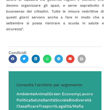
devono organizzare gli spazi, e serve soprattutto il
buonsenso dei cittadini. Tutte le misure restrittive di
questi giorni servono anche a fare in modo che a
settembre si possa rientrare a scuola in salute e
sicurezza”.
Condividi
Consulta l'archivio per argomento
Ambiente
Animali
Green Economy
Lavoro
Politica
Salute
Sanità
Sociale
Biodiversità
Classificare
Trasporti
Legalità/Mafia