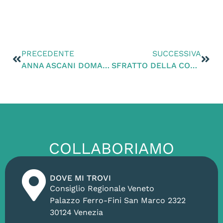
PRECEDENTE
SUCCESSIVA
ANNA ASCANI DOMANI A PAESE PER SOSTENERE LA CANDIDATURA DI ANDREA ZANONI
SFRATTO DELLA COLLEZIONE COASSIN, ZANONI: “INCONCEPIBILE RISCHIARE DI PERDERE UN TALE PATRIMONIO, MI APPELLO A ZAIA AFFINCHÉ LA SALVI”
COLLABORIAMO
DOVE MI TROVI
Consiglio Regionale Veneto
Palazzo Ferro-Fini San Marco 2322
30124 Venezia