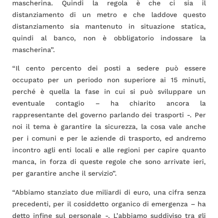
mascherina. Quindi la regola è che ci sia il
distanziamento di un metro e che laddove questo
distanziamento sia mantenuto in situazione statica,
quindi al banco, non è obbligatorio indossare la
mascherina”.
“Il cento percento dei posti a sedere può essere
occupato per un periodo non superiore ai 15 minuti,
perché è quella la fase in cui si può sviluppare un
eventuale contagio – ha chiarito ancora la
rappresentante del governo parlando dei trasporti -. Per
noi il tema è garantire la sicurezza, la cosa vale anche
per i comuni e per le aziende di trasporto, ed andremo
incontro agli enti locali e alle regioni per capire quanto
manca, in forza di queste regole che sono arrivate ieri,
per garantire anche il servizio”.
“Abbiamo stanziato due miliardi di euro, una cifra senza
precedenti, per il cosiddetto organico di emergenza – ha
detto infine sul personale -. L’abbiamo suddiviso tra gli