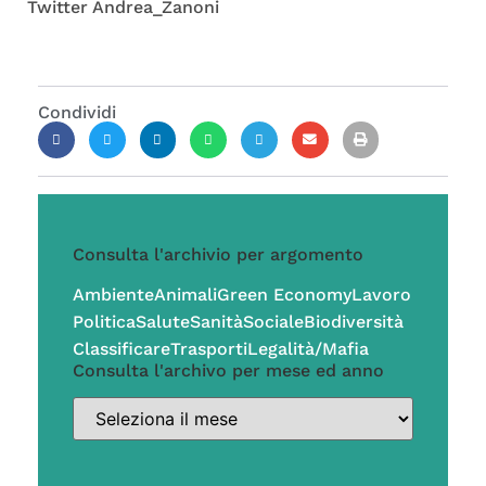
Twitter Andrea_Zanoni
Condividi
Consulta l'archivio per argomento
Ambiente
Animali
Green Economy
Lavoro
Politica
Salute
Sanità
Sociale
Biodiversità
Classificare
Trasporti
Legalità/Mafia
Consulta l'archivo per mese ed anno