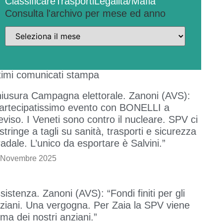
Classificare
Trasporti
Legalità/Mafia
Consulta l'archivo per mese ed anno
timi comunicati stampa
iusura Campagna elettorale. Zanoni (AVS):
artecipatissimo evento con BONELLI a
eviso. I Veneti sono contro il nucleare. SPV ci
stringe a tagli su sanità, trasporti e sicurezza
radale. L’unico da esportare è Salvini.”
 Novembre 2025
sistenza. Zanoni (AVS): “Fondi finiti per gli
ziani. Una vergogna. Per Zaia la SPV viene
ima dei nostri anziani.”