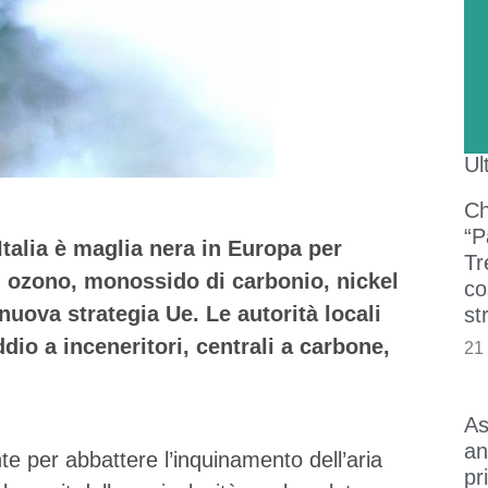
Ul
Ch
“P
talia è maglia nera in Europa per
Tr
o, ozono, monossido di carbonio, nickel
co
nuova strategia Ue. Le autorità locali
st
io a inceneritori, centrali a carbone,
21
As
an
e per abbattere l’inquinamento dell’aria
pr