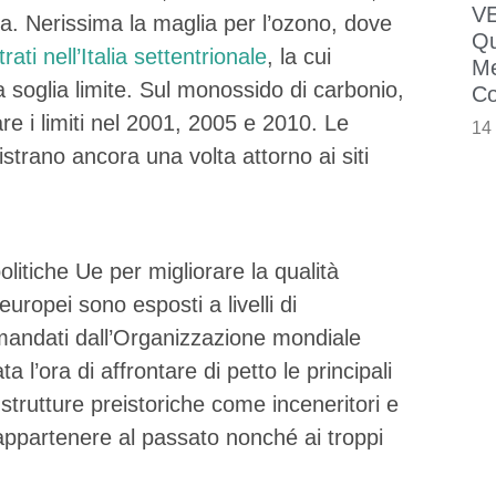
VE
a. Nerissima la maglia per l’ozono, dove
Qu
rati nell’Italia settentrionale
, la cui
Me
a soglia limite. Sul monossido di carbonio,
Co
are i limiti nel 2001, 2005 e 2010. Le
14
gistrano ancora una volta attorno ai siti
itiche Ue per migliorare la qualità
europei sono esposti a livelli di
comandati dall’Organizzazione mondiale
 l’ora di affrontare di petto le principali
 strutture preistoriche come inceneritori e
appartenere al passato nonché ai troppi