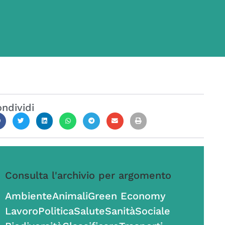
ndividi
Consulta l'archivio per argomento
Ambiente
Animali
Green Economy
Lavoro
Politica
Salute
Sanità
Sociale