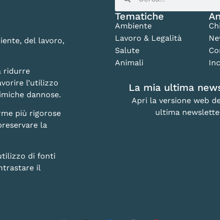
Tematiche
An
Ambiente
Ch
Lavoro & Legalità
Ne
iente, del lavoro,
Salute
Co
Animali
Inc
 ridurre
vorire l’utilizzo
La mia ultima news
chimiche dannose.
Apri la versione web de
ultima newslette
rme più rigorose
preservare la
lizzo di fonti
trastare il