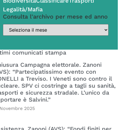
Biodiversità
Classificare
Trasporti
Legalità/Mafia
Consulta l'archivo per mese ed anno
timi comunicati stampa
iusura Campagna elettorale. Zanoni
VS): “Partecipatissimo evento con
NELLI a Treviso. I Veneti sono contro il
cleare. SPV ci costringe a tagli su sanità,
asporti e sicurezza stradale. L’unico da
portare è Salvini.”
 Novembre 2025
sistenza. Zanoni (AVS): “Fondi finiti per