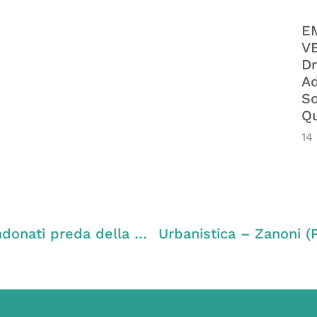
E
VE
Dr
Ad
So
Qu
14
Politica – Zanoni (PD): “Capannoni abbandonati preda della mafia dei rifiuti pericolosi. Ennesimo caso nel Vicentino”