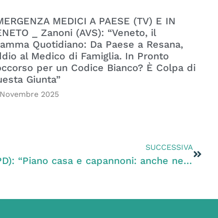
MERGENZA MEDICI A PAESE (TV) E IN
NETO _ Zanoni (AVS): “Veneto, il
amma Quotidiano: Da Paese a Resana,
dio al Medico di Famiglia. In Pronto
ccorso per un Codice Bianco? È Colpa di
esta Giunta”
 Novembre 2025
SUCCESSIVA
Urbanistica – Zanoni (PD): “Piano casa e capannoni: anche nell’urbanistica si conferma il centralismo veneziano sulla pelle dei Comuni e della partecipazione del territorio”