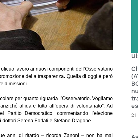
Ul
Ch
proficuo lavoro ai nuovi componenti dell’Osservatorio
(A
a promozione della trasparenza. Quella di oggi è però
BO
re dimissioni.
nu
tr
colare per quanto riguarda l’Osservatorio. Vogliamo
es
ziché affidare tutto all’opera di volontariato”. Ad
del Partito Democratico, commentando l’elezione
21
i dottori Serena Forlati e Stefano Dragone.
nque anni di ritardo – ricorda Zanoni – non ha mai
As