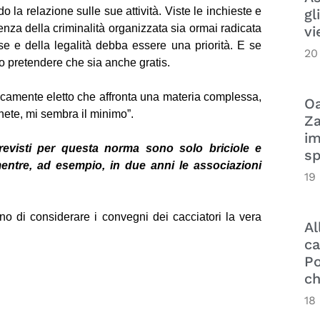
 la relazione sulle sue attività. Viste le inchieste e
gl
enza della criminalità organizzata sia ormai radicata
vi
ose e della legalità debba essere una priorità. E se
20
o pretendere che sia anche gratis.
amente eletto che affronta una materia complessa,
Oa
nete, mi sembra il minimo”.
Za
im
revisti per questa norma sono solo briciole e
sp
entre, ad esempio, in due anni le associazioni
19
no di considerare i convegni dei cacciatori la vera
Al
ca
Po
ch
18