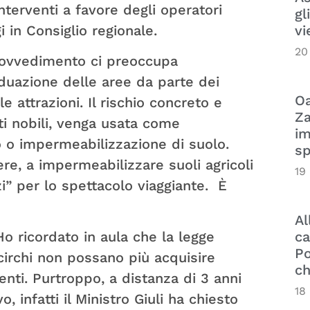
terventi a favore degli operatori
gl
 in Consiglio regionale.
vi
20
provvedimento ci preoccupa
viduazione delle aree da parte dei
Oa
 attrazioni. Il rischio concreto e
Za
ti nobili, venga usata come
im
 o impermeabilizzazione di suolo.
sp
ere, a impermeabilizzare suoli agricoli
19
zi” per lo spettacolo viaggiante. È
Al
ca
Ho ricordato in aula che la legge
Po
irchi non possano più acquisire
ch
enti. Purtroppo, a distanza di 3 anni
18
, infatti il Ministro Giuli ha chiesto