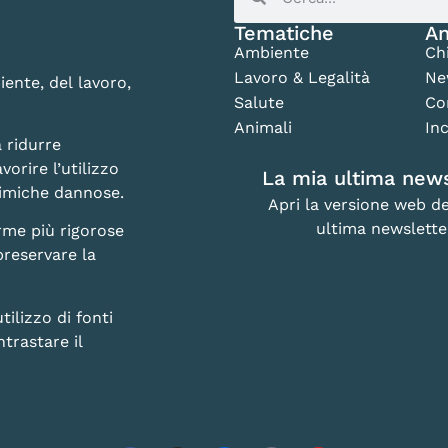
Tematiche
An
Ambiente
Ch
Lavoro & Legalità
Ne
iente, del lavoro,
Salute
Co
Animali
Inc
 ridurre
vorire l’utilizzo
La mia ultima news
chimiche dannose.
Apri la versione web de
ultima newslette
rme più rigorose
preservare la
lizzo di fonti
trastare il