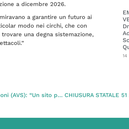
azione a dicembre 2026.
E
miravano a garantire un futuro ai
VE
ticolar modo nei circhi, che con
Dr
Ad
o trovare una degna sistemazione,
So
ttacoli.”
Qu
14
LEONE ALATO AI LAGHI DI REVINE – Zanoni (AVS): “Un sito protetto non è un parco giochi: protesta contro l’ubicazione dell’opera nei Laghi di Revine”