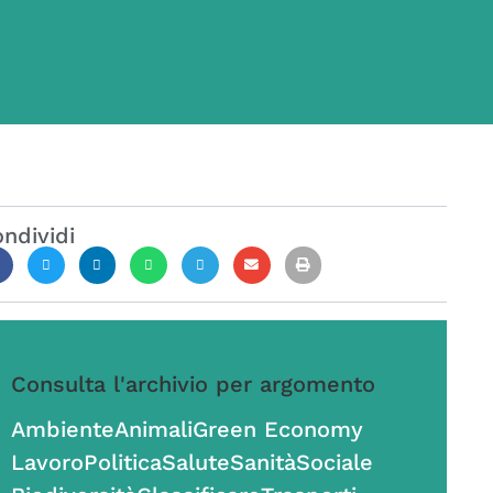
ndividi
Consulta l'archivio per argomento
Ambiente
Animali
Green Economy
Lavoro
Politica
Salute
Sanità
Sociale