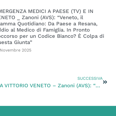
MERGENZA MEDICI A PAESE (TV) E IN
NETO _ Zanoni (AVS): “Veneto, il
amma Quotidiano: Da Paese a Resana,
dio al Medico di Famiglia. In Pronto
ccorso per un Codice Bianco? È Colpa di
esta Giunta”
 Novembre 2025
SUCCESSIVA
CHIUSURA STATALE 51 A VITTORIO VENETO – Zanoni (AVS): “LA REGIONE SI ATTIVI PER LA GRATUITÀ DEL TRATTO A27 IN CASO DI CHIUSURA DELLA STATALE 51”