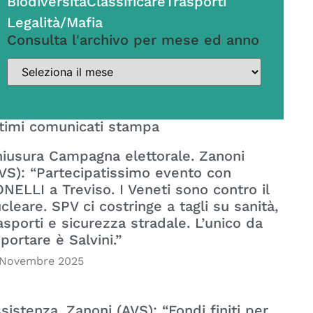
Biodiversità
Classificare
Trasporti
Legalità/Mafia
Consulta l'archivo per mese ed anno
timi comunicati stampa
iusura Campagna elettorale. Zanoni
VS): “Partecipatissimo evento con
NELLI a Treviso. I Veneti sono contro il
cleare. SPV ci costringe a tagli su sanità,
asporti e sicurezza stradale. L’unico da
portare è Salvini.”
 Novembre 2025
sistenza. Zanoni (AVS): “Fondi finiti per