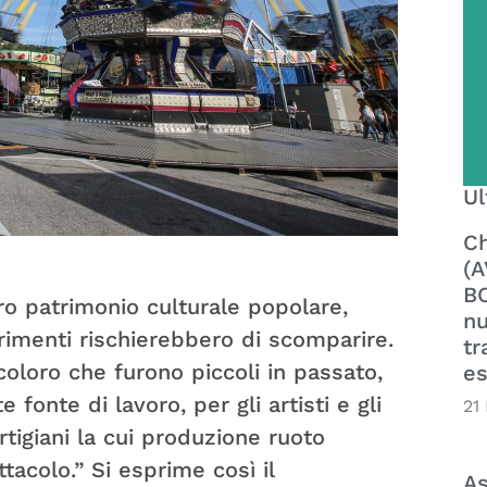
Ul
Ch
(A
BO
ro patrimonio culturale popolare,
nu
trimenti rischierebbero di scomparire.
tr
coloro che furono piccoli in passato,
es
fonte di lavoro, per gli artisti e gli
21
rtigiani la cui produzione ruoto
tacolo.” Si esprime così il
As