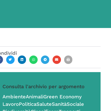
ndividi
Consulta l'archivio per argomento
Ambiente
Animali
Green Economy
Lavoro
Politica
Salute
Sanità
Sociale