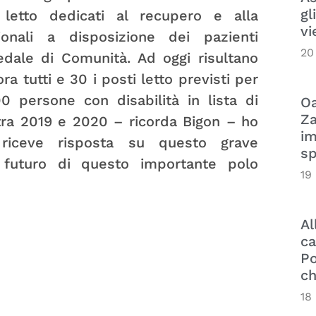
gl
letto dedicati al recupero e alla
vi
ionali a disposizione dei pazienti
20
pedale di Comunità. Ad oggi risultano
a tutti e 30 i posti letto previsti per
00 persone con disabilità in lista di
Oa
Za
 tra 2019 e 2020 – ricorda Bigon – ho
im
 riceve risposta su questo grave
sp
l futuro di questo importante polo
19
Al
ca
Po
ch
18