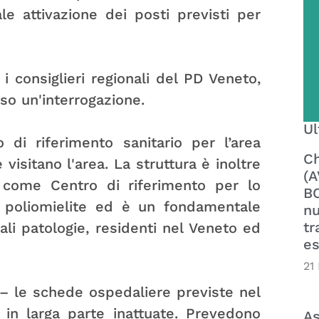
le attivazione dei posti previsti per
i consiglieri regionali del PD Veneto,
so un'interrogazione.
Ul
di riferimento sanitario per l’area
Ch
e visitano l'area. La struttura è inoltre
(A
e come Centro di riferimento per lo
BO
la poliomielite ed è un fondamentale
nu
tr
ali patologie, residenti nel Veneto ed
es
21
– le schede ospedaliere previste nel
 in larga parte inattuate. Prevedono
As