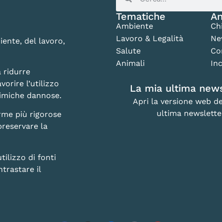
Tematiche
An
Ambiente
Ch
Lavoro & Legalità
Ne
iente, del lavoro,
Salute
Co
Animali
Inc
 ridurre
vorire l’utilizzo
La mia ultima news
chimiche dannose.
Apri la versione web de
ultima newslette
rme più rigorose
preservare la
lizzo di fonti
trastare il