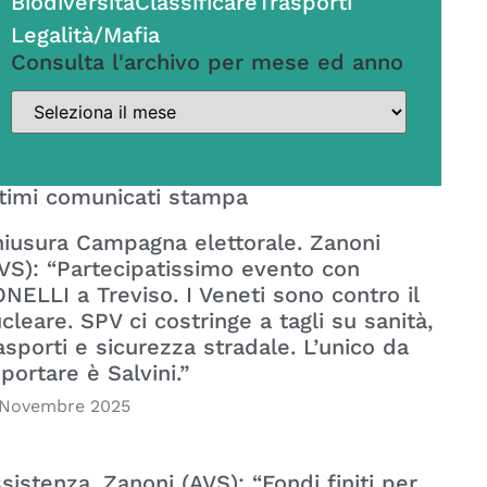
Biodiversità
Classificare
Trasporti
Legalità/Mafia
Consulta l'archivo per mese ed anno
timi comunicati stampa
iusura Campagna elettorale. Zanoni
VS): “Partecipatissimo evento con
NELLI a Treviso. I Veneti sono contro il
cleare. SPV ci costringe a tagli su sanità,
asporti e sicurezza stradale. L’unico da
portare è Salvini.”
 Novembre 2025
sistenza. Zanoni (AVS): “Fondi finiti per