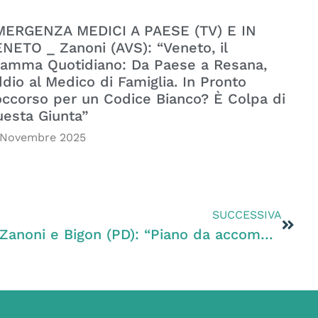
MERGENZA MEDICI A PAESE (TV) E IN
NETO _ Zanoni (AVS): “Veneto, il
amma Quotidiano: Da Paese a Resana,
dio al Medico di Famiglia. In Pronto
ccorso per un Codice Bianco? È Colpa di
esta Giunta”
 Novembre 2025
SUCCESSIVA
Apicoltura 2023-2027. Zanoni e Bigon (PD): “Piano da accompagnare con seria campagna di monitoraggio sull’utilizzo dei pesticidi”.