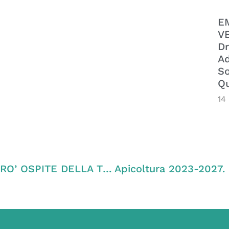
E
VE
Dr
Ad
So
Qu
14
LUNEDI’ 13 FEBBRAIO ALLE ORE 21.15 SARO’ OSPITE DELLA TRASMISSIONE RING IN DIRETTA SU ANTENNA 3 NORDEST