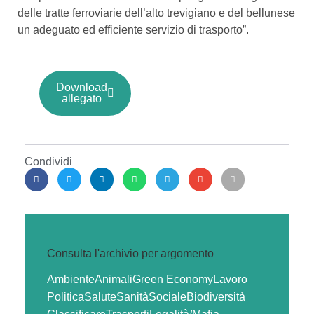
delle tratte ferroviarie dell’alto trevigiano e del bellunese
un adeguato ed efficiente servizio di trasporto”.
Download
allegato
Condividi
Consulta l'archivio per argomento
Ambiente
Animali
Green Economy
Lavoro
Politica
Salute
Sanità
Sociale
Biodiversità