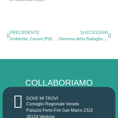
PRECEDENTE
SUCCESSIVA
Ambiente. Zanoni (Pd): Croazia blocca trivelle dimostrazione che i rischi sono troppo elevati
Nervesa della Battaglia (Tv). Zanoni (Pd): Sospesa la concessione per la gestione dell’Abbazia Sant’Eustachio
COLLABORIAMO
DOVE MI TROVI
Consiglio Regionale Veneto
Palazzo Ferro-Fini San Marco 2322
30124 Venezia