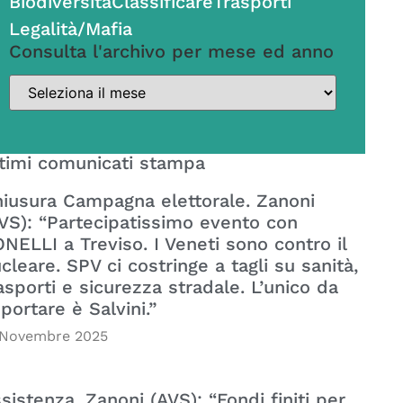
Biodiversità
Classificare
Trasporti
Legalità/Mafia
Consulta l'archivo per mese ed anno
timi comunicati stampa
iusura Campagna elettorale. Zanoni
VS): “Partecipatissimo evento con
NELLI a Treviso. I Veneti sono contro il
cleare. SPV ci costringe a tagli su sanità,
asporti e sicurezza stradale. L’unico da
portare è Salvini.”
 Novembre 2025
sistenza. Zanoni (AVS): “Fondi finiti per