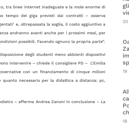
gl
o, tra linee internet inadeguate e la mole enorme di
vi
mo tempo dei giga previsti dai contratti – osserva
20
ati’ e, oltrepassata la soglia, il costo aggiuntivo a
tanza andranno avanti anche per i prossimi mesi, per
Oa
ndizioni possibili. Facendo ognuno la propria parte”.
Za
im
disposizione degli studenti meno abbienti dispositivi
sp
ono intervenire – chiede il consigliere PD – L’Emilia
19
governative con un finanziamento di cinque milioni
e quanto necessario per la didattica a distanza: pc,
Al
ca
indietro – afferma Andrea Zanoni in conclusione – La
Po
ch
18