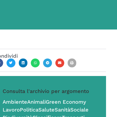
ndividi
Consulta l'archivio per argomento
Ambiente
Animali
Green Economy
Lavoro
Politica
Salute
Sanità
Sociale