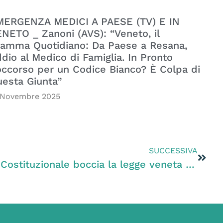
MERGENZA MEDICI A PAESE (TV) E IN
NETO _ Zanoni (AVS): “Veneto, il
amma Quotidiano: Da Paese a Resana,
dio al Medico di Famiglia. In Pronto
ccorso per un Codice Bianco? È Colpa di
esta Giunta”
 Novembre 2025
SUCCESSIVA
Zanoni (PD): “La Corte Costituzionale boccia la legge veneta sulla falconeria: basta illegalità per fare regali ai cacciatori, in Veneto servono leggi per tutelare davvero la natura e l’ambiente”