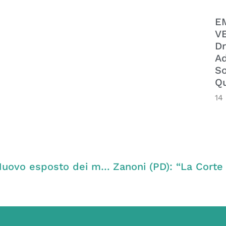
E
VE
Dr
Ad
So
Qu
14
Emergenza Coronavirus – Gruppo PD: “Nuovo esposto dei medici, condividiamo la loro preoccupazione. Eroi sì, martiri no: servono dispositivi di sicurezza per tutti, la Regione faccia chiarezza e si assuma le proprie responsabilità”