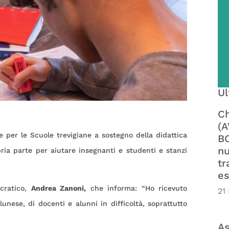
Ul
Ch
(A
per le Scuole trevigiane a sostegno della didattica
BO
nu
ria parte per aiutare insegnanti e studenti e stanzi
tr
es
ocratico,
Andrea Zanoni,
che informa: “Ho ricevuto
21
unese, di docenti e alunni in difficoltà, soprattutto
As