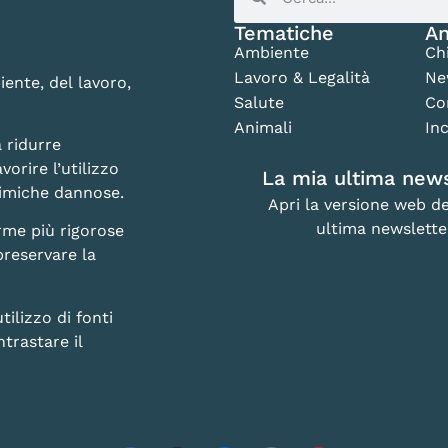
Tematiche
An
Ambiente
Ch
Lavoro & Legalità
Ne
iente, del lavoro,
Salute
Co
Animali
Inc
 ridurre
vorire l’utilizzo
La mia ultima news
chimiche dannose.
Apri la versione web de
ultima newslette
rme più rigorose
preservare la
lizzo di fonti
trastare il