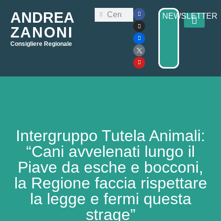
ANDREA
NEWSLETTER
ZANONI
Consigliere Regionale
Consiglio Regi
Elezioni Regionali 2025
Intergruppo Tutela Animali:
“Cani avvelenati lungo il
Piave da esche e bocconi,
la Regione faccia rispettare
la legge e fermi questa
strage”