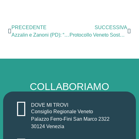
PRECEDENTE
SUCCESSIVA
Azzalin e Zanoni (PD): “Parchi, da Zaia un’altra occupazione delle poltrone. Le nomine confermano cosa intende la Regione per rappresentanza del territorio”
Protocollo Veneto Sostenibile, annullata la firma in programma lunedì 28. Zanoni, Fracasso e Sinigaglia (PD): “Giusta retromarcia, prima deve essere approvato il Defr”
COLLABORIAMO
DOVE MI TROVI
Consiglio Regionale Veneto
Palazzo Ferro-Fini San Marco 2322
30124 Venezia