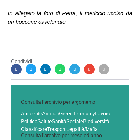
In allegato la foto di Petra, il meticcio ucciso da
un boccone avvelenato
Condividi
Consulta l'archivio per argomento
Ambiente
Animali
Green Economy
Lavoro
Politica
Salute
Sanità
Sociale
Biodiversità
Classificare
Trasporti
Legalità/Mafia
Consulta l'archivo per mese ed anno