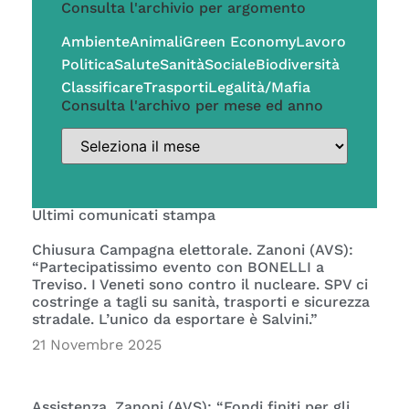
Consulta l'archivio per argomento
Ambiente
Animali
Green Economy
Lavoro
Politica
Salute
Sanità
Sociale
Biodiversità
Classificare
Trasporti
Legalità/Mafia
Consulta l'archivo per mese ed anno
Ultimi comunicati stampa
Chiusura Campagna elettorale. Zanoni (AVS):
“Partecipatissimo evento con BONELLI a
Treviso. I Veneti sono contro il nucleare. SPV ci
costringe a tagli su sanità, trasporti e sicurezza
stradale. L’unico da esportare è Salvini.”
21 Novembre 2025
Assistenza. Zanoni (AVS): “Fondi finiti per gli