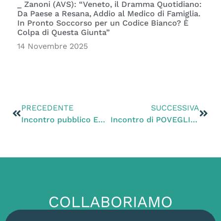
_ Zanoni (AVS): “Veneto, il Dramma Quotidiano:
Da Paese a Resana, Addio al Medico di Famiglia.
In Pronto Soccorso per un Codice Bianco? È
Colpa di Questa Giunta”
14 Novembre 2025
PRECEDENTE
SUCCESSIVA
Incontro pubblico ECODEM a MOGLIANO “GUARIRE IL VENETO SI PUO’!”
Incontro di POVEGLIANO PRO AMBIENTE – ”E’ POSSIBILE UN ALTRO VENETO”!
COLLABORIAMO