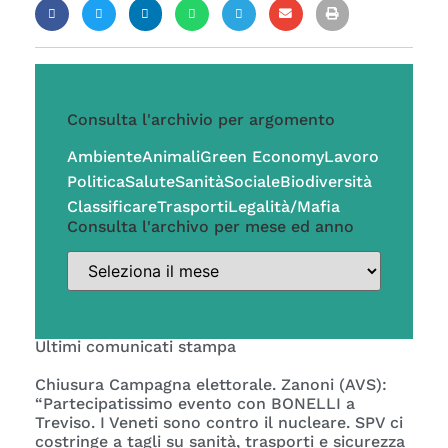
Consulta l'archivio per argomento
Ambiente
Animali
Green Economy
Lavoro
Politica
Salute
Sanità
Sociale
Biodiversità
Classificare
Trasporti
Legalità/Mafia
Consulta l'archivo per mese ed anno
Ultimi comunicati stampa
Chiusura Campagna elettorale. Zanoni (AVS):
“Partecipatissimo evento con BONELLI a
Treviso. I Veneti sono contro il nucleare. SPV ci
costringe a tagli su sanità, trasporti e sicurezza