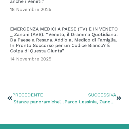
anche i Veneti.”
18 Novembre 2025
EMERGENZA MEDICI A PAESE (TV) E IN VENETO
_ Zanoni (AVS): “Veneto, il Dramma Quotidiano:
Da Paese a Resana, Addio al Medico di Famiglia.
In Pronto Soccorso per un Codice Bianco? È
Colpa di Questa Giunta”
14 Novembre 2025
PRECEDENTE
SUCCESSIVA
‘Stanze panoramiche’, Zanoni e Camani (PD): “Ottenuto rinvio del voto sul provvedimento e apertura alle audizioni, in attesa del parere da parte del Cal”.
Parco Lessinia, Zanoni e Bigon (PD): “Su vicenda guardiaparco ancora in sospeso la nostra richiesta di convocazione dei vertici dell’ente”.