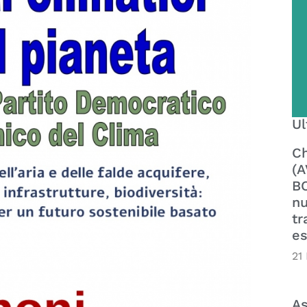
Ul
Ch
(A
BO
nu
tr
es
21
As