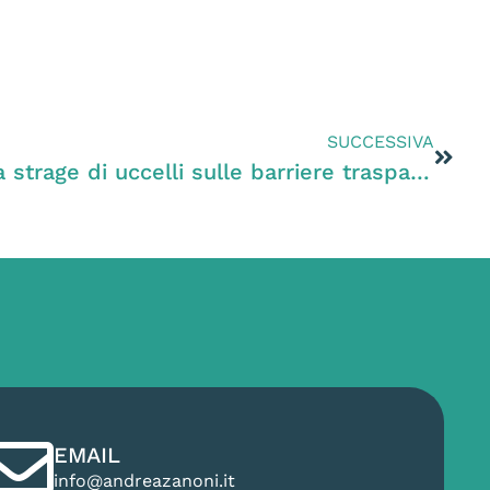
SUCCESSIVA
Zanoni (PD): “Ennesima strage di uccelli sulle barriere trasparenti della Pedemontana: denuncio Regione, commissario straordinario e Sis” Domani conferenza stampa davanti al Tribunale di Vicenza
EMAIL
info@andreazanoni.it