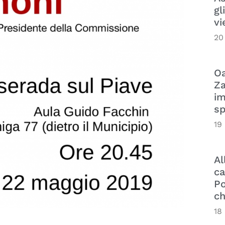
gl
vi
20
Oa
Za
im
sp
19
Al
ca
Po
ch
18