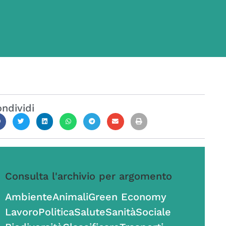
ndividi
Consulta l'archivio per argomento
Ambiente
Animali
Green Economy
Lavoro
Politica
Salute
Sanità
Sociale