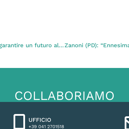
Zanoni (PD): “Una rivoluzione verde per garantire un futuro all’Italia e al pianeta, ha ragione Zingaretti. Venerdì in piazza per la Marcia globale contro i cambiamenti climatici”
COLLABORIAMO
UFFICIO
+39 041 2701518