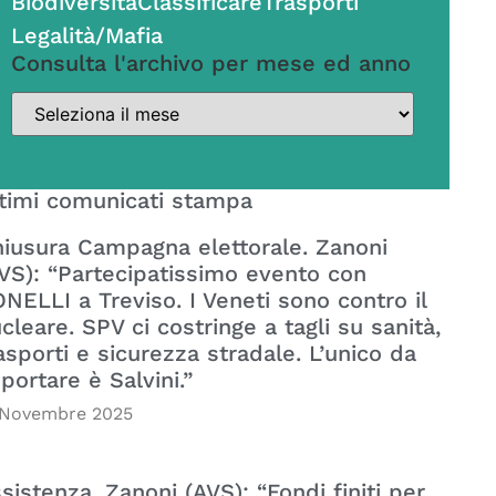
Biodiversità
Classificare
Trasporti
Legalità/Mafia
Consulta l'archivo per mese ed anno
timi comunicati stampa
iusura Campagna elettorale. Zanoni
VS): “Partecipatissimo evento con
NELLI a Treviso. I Veneti sono contro il
cleare. SPV ci costringe a tagli su sanità,
asporti e sicurezza stradale. L’unico da
portare è Salvini.”
 Novembre 2025
sistenza. Zanoni (AVS): “Fondi finiti per