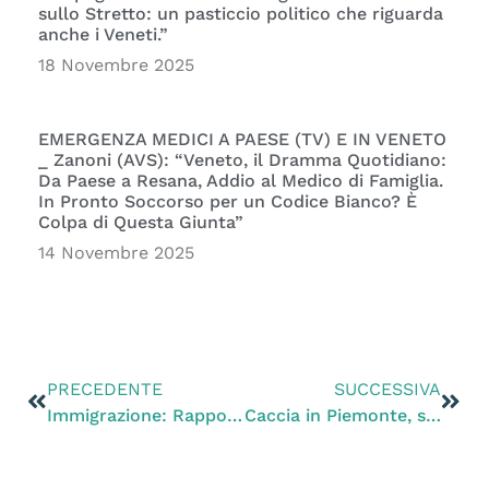
sullo Stretto: un pasticcio politico che riguarda
anche i Veneti.”
18 Novembre 2025
EMERGENZA MEDICI A PAESE (TV) E IN VENETO
_ Zanoni (AVS): “Veneto, il Dramma Quotidiano:
Da Paese a Resana, Addio al Medico di Famiglia.
In Pronto Soccorso per un Codice Bianco? È
Colpa di Questa Giunta”
14 Novembre 2025
PRECEDENTE
SUCCESSIVA
Immigrazione: Rapporto Ue, 20,2 milioni i migranti legali per 68% dovrebbero avere stessi diritti di cittadini europei
Caccia in Piemonte, scippo democratico ai cittadini