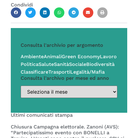
Condividi
Consulta l'archivio per argomento
Ambiente
Animali
Green Economy
Lavoro
Politica
Salute
Sanità
Sociale
Biodiversità
Classificare
Trasporti
Legalità/Mafia
Consulta l'archivo per mese ed anno
Ultimi comunicati stampa
Chiusura Campagna elettorale. Zanoni (AVS):
“Partecipatissimo evento con BONELLI a