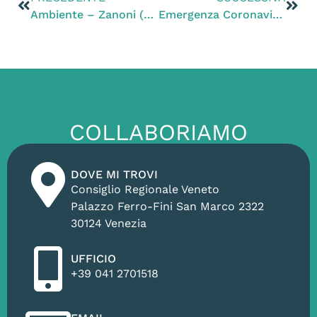
Ambiente – Zanoni (PD): “Rifiuti da demolizione abbandonati in aperta campagna: neanche l’emergenza coronavirus ferma certi delinquenti”
Emergenza Coronavirus – Gruppo PD: “Aiuti alle scuole paritarie. Il Governo c’è, ora la Regione si attivi per una rapida distribuzione”
COLLABORIAMO
DOVE MI TROVI
Consiglio Regionale Veneto
Palazzo Ferro-Fini San Marco 2322
30124 Venezia
UFFICIO
+39 041 2701518