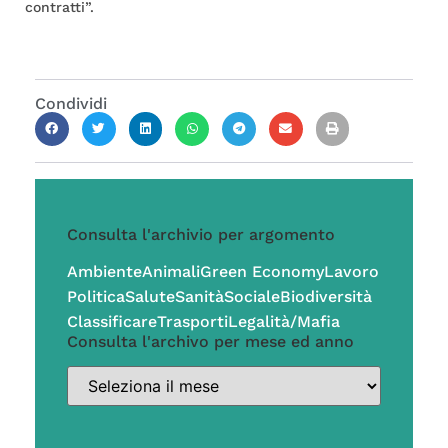
contratti”.
Condividi
Consulta l'archivio per argomento
Ambiente
Animali
Green Economy
Lavoro
Politica
Salute
Sanità
Sociale
Biodiversità
Classificare
Trasporti
Legalità/Mafia
Consulta l'archivo per mese ed anno