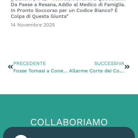
Da Paese a Resana, Addio al Medico di Famiglia.
In Pronto Soccorso per un Codice Bianco? È
Colpa di Questa Giunta”
14 Novembre 2025
PRECEDENTE
SUCCESSIVA
Fosse Tomasi a Conegliano (TV). Zanoni (EV): “Distrutto habitat e aree verdi. La regione come intendere prevenire scempi come questo?”
Allarme Corte dei Conti di Venezia. Zanoni e Masolo (EV): “Democrazia a rischio con il depotenziamento dei controlli.”
COLLABORIAMO