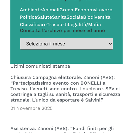
Ambiente
Animali
Green Economy
Lavoro
Politica
Salute
Sanità
Sociale
Biodiversità
Classificare
Trasporti
Legalità/Mafia
Consulta l'archivo per mese ed anno
Ultimi comunicati stampa
Chiusura Campagna elettorale. Zanoni (AVS):
“Partecipatissimo evento con BONELLI a
Treviso. I Veneti sono contro il nucleare. SPV ci
costringe a tagli su sanità, trasporti e sicurezza
stradale. L’unico da esportare è Salvini.”
21 Novembre 2025
Assistenza. Zanoni (AVS): “Fondi finiti per gli