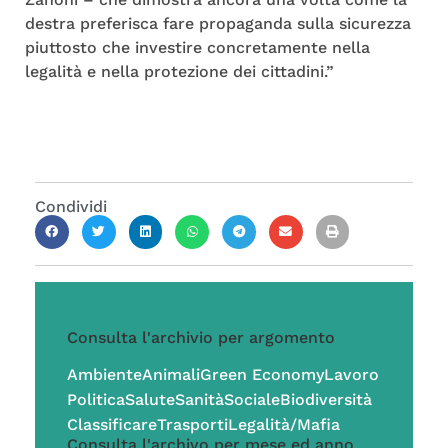
destra preferisca fare propaganda sulla sicurezza
piuttosto che investire concretamente nella
legalità e nella protezione dei cittadini.”
Condividi
Consulta l'archivio per argomento
Ambiente
Animali
Green Economy
Lavoro
Politica
Salute
Sanità
Sociale
Biodiversità
Classificare
Trasporti
Legalità/Mafia
Consulta l'archivo per mese ed anno