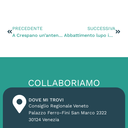
PRECEDENTE
SUCCESSIVA
A Crespano un’antenna telefonica alta 29 metri e collocata a circa 20 metri dalle abitazioni
Abbattimento lupo in Alto Adige. Zanoni (AVS): “Un precedente gravissimo ignorate le alternative. Europa Verde sostiene le denunce delle associazioni animaliste”
COLLABORIAMO
DOVE MI TROVI
Consiglio Regionale Veneto
Palazzo Ferro-Fini San Marco 2322
30124 Venezia