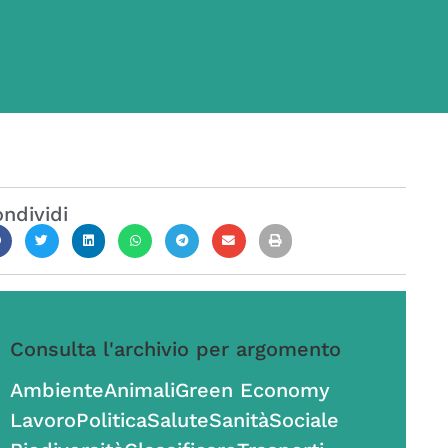
ndividi
Consulta l'archivio per argomento
Ambiente
Animali
Green Economy
Lavoro
Politica
Salute
Sanità
Sociale