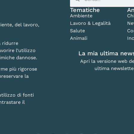
Tematiche
An
Ambiente
Ch
Lavoro & Legalità
Ne
iente, del lavoro,
Salute
Co
Animali
Inc
 ridurre
vorire l’utilizzo
La mia ultima news
chimiche dannose.
Apri la versione web de
ultima newslette
rme più rigorose
preservare la
lizzo di fonti
trastare il