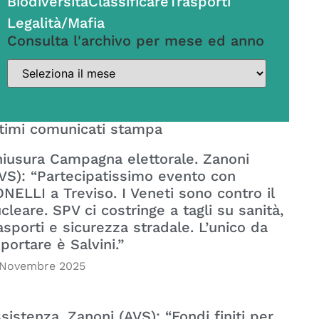
Biodiversità
Classificare
Trasporti
Legalità/Mafia
Consulta l'archivo per mese ed anno
timi comunicati stampa
iusura Campagna elettorale. Zanoni
VS): “Partecipatissimo evento con
NELLI a Treviso. I Veneti sono contro il
cleare. SPV ci costringe a tagli su sanità,
asporti e sicurezza stradale. L’unico da
portare è Salvini.”
 Novembre 2025
sistenza. Zanoni (AVS): “Fondi finiti per