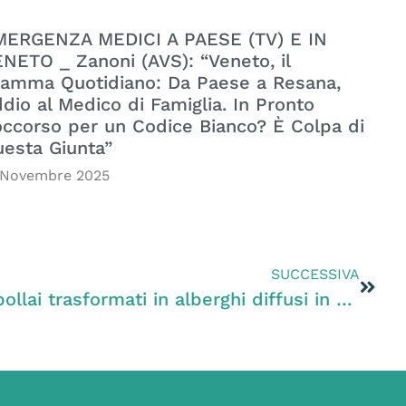
MERGENZA MEDICI A PAESE (TV) E IN
NETO _ Zanoni (AVS): “Veneto, il
amma Quotidiano: Da Paese a Resana,
dio al Medico di Famiglia. In Pronto
ccorso per un Codice Bianco? È Colpa di
esta Giunta”
 Novembre 2025
SUCCESSIVA
Zanoni (PD): “Fienili e pollai trasformati in alberghi diffusi in deroga agli strumenti urbanistici: la legge c’è da due anni, ma la Regione non ha ancora detto quali sono i Comuni interessati”