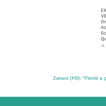
E
VE
Dr
Ad
So
Qu
14