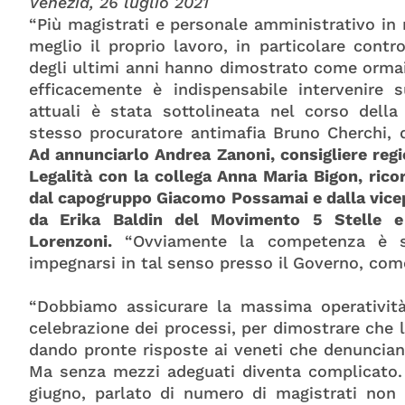
Venezia, 26 luglio 2021
“Più magistrati e personale amministrativo in
meglio il proprio lavoro, in particolare contr
degli ultimi anni hanno dimostrato come ormai 
efficacemente è indispensabile intervenire su
attuali è stata sottolineata nel corso dell
stesso procuratore antimafia Bruno Cherchi, d
Ad annunciarlo Andrea Zanoni, consigliere reg
Legalità con la collega Anna Maria Bigon, ric
dal capogruppo Giacomo Possamai e dalla vicep
da Erika Baldin del Movimento 5 Stelle e 
Lorenzoni.
“Ovviamente la competenza è st
impegnarsi in tal senso presso il Governo, come
“Dobbiamo assicurare la massima operatività, 
celebrazione dei processi, per dimostrare che l
dando pronte risposte ai veneti che denunciano
Ma senza mezzi adeguati diventa complicato. I
giugno, parlato di numero di magistrati non