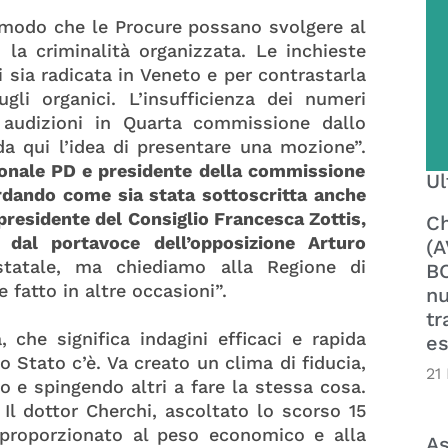
 modo che le Procure possano svolgere al
o la criminalità organizzata. Le inchieste
sia radicata in Veneto e per contrastarla
gli organici. L’insufficienza dei numeri
a audizioni in Quarta commissione dallo
a qui l’idea di presentare una mozione”.
ionale PD e presidente della commissione
Ul
ordando come sia stata sottoscritta anche
residente del Consiglio Francesca Zottis,
Ch
dal portavoce dell’opposizione Arturo
(A
atale, ma chiediamo alla Regione di
BO
 fatto in altre occasioni”.
nu
tr
che significa indagini efficaci e rapida
es
o Stato c’è. Va creato un clima di fiducia,
21
 e spingendo altri a fare la stessa cosa.
l dottor Cherchi, ascoltato lo scorso 15
 proporzionato al peso economico e alla
As