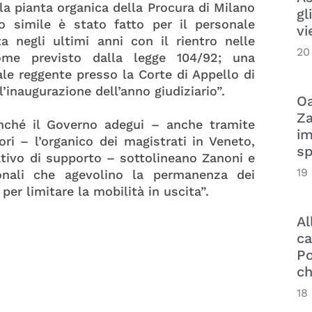
la pianta organica della Procura di Milano
gl
 simile è stato fatto per il personale
vi
a negli ultimi anni con il rientro nelle
20
come previsto dalla legge 104/92; una
le reggente presso la Corte di Appello di
’inaugurazione dell’anno giudiziario”.
Oa
Za
finché il Governo adegui – anche tramite
im
ri – l’organico dei magistrati in Veneto,
sp
tivo di supporto – sottolineano Zanoni e
19
onali che agevolino la permanenza dei
r limitare la mobilità in uscita”.
Al
ca
Po
ch
18