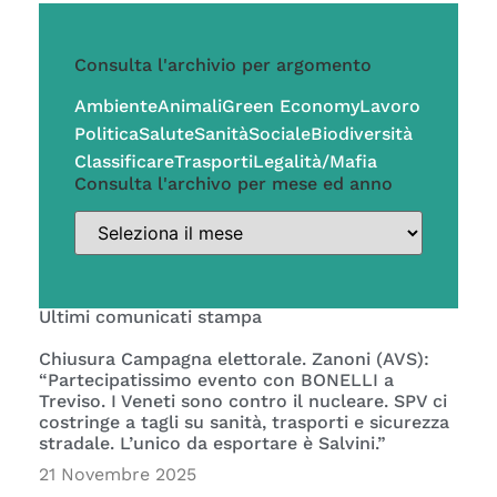
Consulta l'archivio per argomento
Ambiente
Animali
Green Economy
Lavoro
Politica
Salute
Sanità
Sociale
Biodiversità
Classificare
Trasporti
Legalità/Mafia
Consulta l'archivo per mese ed anno
Ultimi comunicati stampa
Chiusura Campagna elettorale. Zanoni (AVS):
“Partecipatissimo evento con BONELLI a
Treviso. I Veneti sono contro il nucleare. SPV ci
costringe a tagli su sanità, trasporti e sicurezza
stradale. L’unico da esportare è Salvini.”
21 Novembre 2025