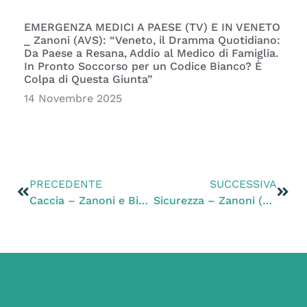
EMERGENZA MEDICI A PAESE (TV) E IN VENETO
_ Zanoni (AVS): “Veneto, il Dramma Quotidiano:
Da Paese a Resana, Addio al Medico di Famiglia.
In Pronto Soccorso per un Codice Bianco? È
Colpa di Questa Giunta”
14 Novembre 2025
PRECEDENTE
SUCCESSIVA
Caccia – Zanoni e Bigon (PD), Guarda (CpV) e Bartelle (IIC): “Serve un calendario venatorio diverso che recepisca le direttive tecnico-scientifiche dell’Ispra sulla tutela della fauna selvatica”
Sicurezza – Zanoni (PD): “Triste e inquietante l’indifferenza delle istituzioni sulla morte di Mauro Pretto”