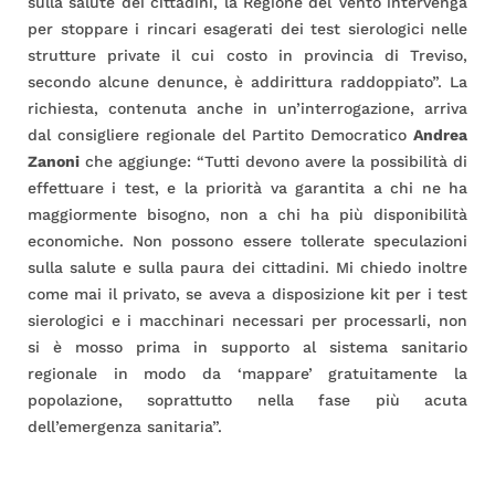
sulla salute dei cittadini, la Regione del Vento intervenga
per stoppare i rincari esagerati dei test sierologici nelle
strutture private il cui costo in provincia di Treviso,
secondo alcune denunce, è addirittura raddoppiato”. La
richiesta, contenuta anche in un’interrogazione, arriva
dal consigliere regionale del Partito Democratico
Andrea
Zanoni
che aggiunge: “Tutti devono avere la possibilità di
effettuare i test, e la priorità va garantita a chi ne ha
maggiormente bisogno, non a chi ha più disponibilità
economiche. Non possono essere tollerate speculazioni
sulla salute e sulla paura dei cittadini. Mi chiedo inoltre
come mai il privato, se aveva a disposizione kit per i test
sierologici e i macchinari necessari per processarli, non
si è mosso prima in supporto al sistema sanitario
regionale in modo da ‘mappare’ gratuitamente la
popolazione, soprattutto nella fase più acuta
dell’emergenza sanitaria”.