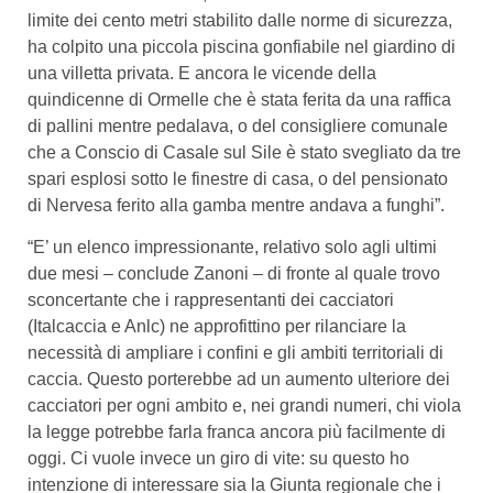
limite dei cento metri stabilito dalle norme di sicurezza,
ha colpito una piccola piscina gonfiabile nel giardino di
una villetta privata. E ancora le vicende della
quindicenne di Ormelle che è stata ferita da una raffica
di pallini mentre pedalava, o del consigliere comunale
che a Conscio di Casale sul Sile è stato svegliato da tre
spari esplosi sotto le finestre di casa, o del pensionato
di Nervesa ferito alla gamba mentre andava a funghi”.
“E’ un elenco impressionante, relativo solo agli ultimi
due mesi – conclude Zanoni – di fronte al quale trovo
sconcertante che i rappresentanti dei cacciatori
(Italcaccia e Anlc) ne approfittino per rilanciare la
necessità di ampliare i confini e gli ambiti territoriali di
caccia. Questo porterebbe ad un aumento ulteriore dei
cacciatori per ogni ambito e, nei grandi numeri, chi viola
la legge potrebbe farla franca ancora più facilmente di
oggi. Ci vuole invece un giro di vite: su questo ho
intenzione di interessare sia la Giunta regionale che i