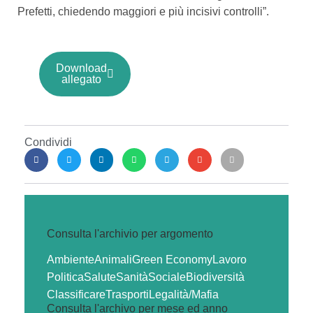
Prefetti, chiedendo maggiori e più incisivi controlli”.
Download
allegato
Condividi
Consulta l'archivio per argomento
Ambiente
Animali
Green Economy
Lavoro
Politica
Salute
Sanità
Sociale
Biodiversità
Classificare
Trasporti
Legalità/Mafia
Consulta l'archivo per mese ed anno