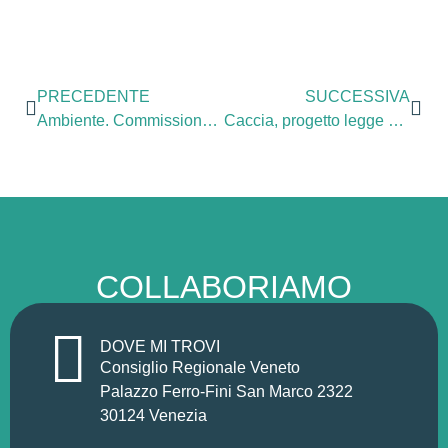
PRECEDENTE
SUCCESSIVA
Ambiente. Commissione approva progetto legge per divieti estrazione idrocarburi Delta del Po
Caccia, progetto legge su appostamenti precari. Zanoni: “Abbiamo stoppato il progetto ottenendo esame ulteriore in Commissione Ambiente”
COLLABORIAMO
DOVE MI TROVI
Consiglio Regionale Veneto
Palazzo Ferro-Fini San Marco 2322
30124 Venezia