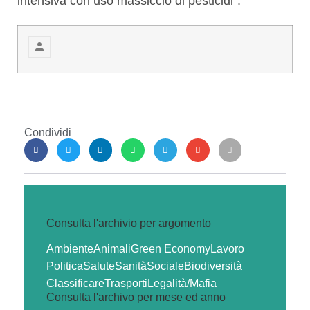
intensiva con uso massiccio di pesticidi”.
Condividi
Consulta l'archivio per argomento
Ambiente
Animali
Green Economy
Lavoro
Politica
Salute
Sanità
Sociale
Biodiversità
Classificare
Trasporti
Legalità/Mafia
Consulta l'archivo per mese ed anno