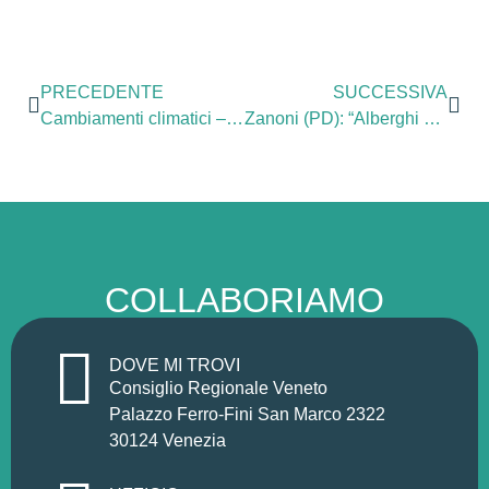
PRECEDENTE
SUCCESSIVA
Cambiamenti climatici – Zanoni (PD): “A fianco dei giovani del Fridays for Future: la politica agisca anziché continuare a prenderli in giro”
Zanoni (PD): “Alberghi diffusi in deroga agli strumenti urbanistici: tutto ancora in alto mare per conoscere i Comuni interessati. Non è così che si legifera nell’interesse dei veneti”
COLLABORIAMO
DOVE MI TROVI
Consiglio Regionale Veneto
Palazzo Ferro-Fini San Marco 2322
30124 Venezia