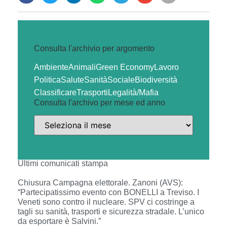
Consulta l'archivio per argomento
Ambiente
Animali
Green Economy
Lavoro
Politica
Salute
Sanità
Sociale
Biodiversità
Classificare
Trasporti
Legalità/Mafia
Consulta l'archivo per mese ed anno
Ultimi comunicati stampa
Chiusura Campagna elettorale. Zanoni (AVS):
“Partecipatissimo evento con BONELLI a Treviso. I
Veneti sono contro il nucleare. SPV ci costringe a
tagli su sanità, trasporti e sicurezza stradale. L’unico
da esportare è Salvini.”