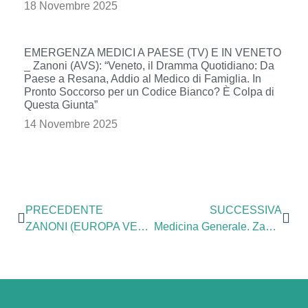
18 Novembre 2025
EMERGENZA MEDICI A PAESE (TV) E IN VENETO
_ Zanoni (AVS): “Veneto, il Dramma Quotidiano: Da
Paese a Resana, Addio al Medico di Famiglia. In
Pronto Soccorso per un Codice Bianco? È Colpa di
Questa Giunta”
14 Novembre 2025
PRECEDENTE
SUCCESSIVA
ZANONI (EUROPA VERDE – AVS): “CACCIA IN DEROGA A FRINGUELLI E STORNI È ILLEGITTIMA. RISCHIO INFRAZIONE UE E PESANTI SANZIONI EUROPEE”.
Medicina Generale. Zanoni (EV): “Flop graduatorie penalizzano Treviso, migliaia di cittadini senza medico di base, presentata interrogazione.”