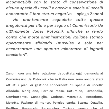
incompatibili con lo stato di conservazione di
alcune specie di uccelli e caccia a specie di uccelli
nonostante il loro status negativo
– spiega Zanoni
–
Ho prontamente segnalato tutte queste
irregolarità per filo e per segno al Commissario Ue
all’Ambiente Janez Potočnik affinché si renda
conto che molte amministrazioni italiane stanno
apertamente sfidando Bruxelles e solo per
accontentare una sparuta minoranza di ingordi
cacciatori
”.
Zanoni con una interrogazione depositata oggi denuncia al
Commissario Ue Potočnik che in Italia non sono ancora stati
attuati i piani di gestione concernenti 19 specie di uccelli:
Allodola, Moriglione, Pernice rossa, Coturnice, Pavoncella,
Combattente, Canapiglia, Codone, Marzaiola, Mestolone,
Moretta, Fagiano di monte, Pernice sarda, Starna, Quaglia,
Frullino, Beccaccia, Beccaccino, Tortora, specie che si