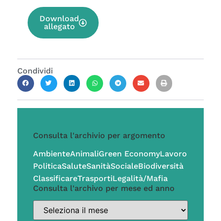
Download
allegato
Condividi
Consulta l'archivio per argomento
Ambiente
Animali
Green Economy
Lavoro
Politica
Salute
Sanità
Sociale
Biodiversità
Classificare
Trasporti
Legalità/Mafia
Consulta l'archivo per mese ed anno