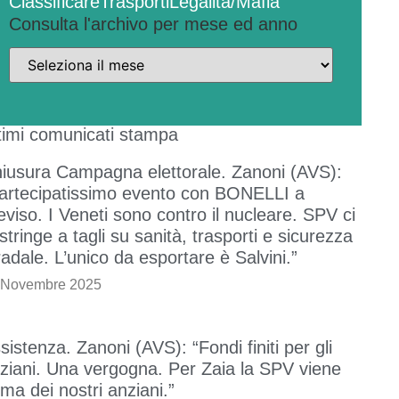
Classificare
Trasporti
Legalità/Mafia
Consulta l'archivo per mese ed anno
timi comunicati stampa
iusura Campagna elettorale. Zanoni (AVS):
artecipatissimo evento con BONELLI a
eviso. I Veneti sono contro il nucleare. SPV ci
stringe a tagli su sanità, trasporti e sicurezza
radale. L’unico da esportare è Salvini.”
 Novembre 2025
sistenza. Zanoni (AVS): “Fondi finiti per gli
ziani. Una vergogna. Per Zaia la SPV viene
ima dei nostri anziani.”