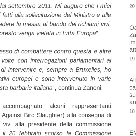
dal settembre 2011
.
Mi auguro che i miei
20
atti alla sollecitazione del Ministro e alle
iedere la messa al bando dei richiami vivi,
Oa
presto venga vietata in tutta Europa
”.
Za
im
at
esso di combattere contro questa e altre
19
volte con interrogazioni parlamentari al
i intervenire e, sempre a Bruxelles, ho
ativi europei e sono intervenuto in varie
Al
ca
ta barbarie italiana
”, continua Zanoni.
su
an
ccompagnato alcuni rappresentanti
18
Against Bird Slaughter) alla consegna di
 vivi alla presidente della commissione
E
il 26 febbraio scorso la Commissione