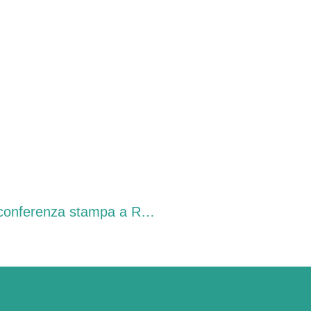
“Bomba ecologica sulle coste dell’Adriatico?, conferenza stampa a Rimini, lunedì 12 maggio alle 11.30, presso il Bagno Caldari 68