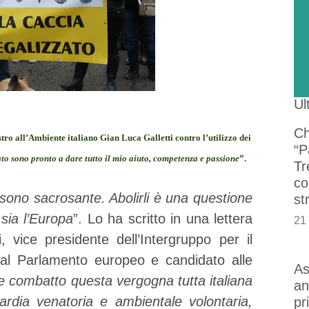
Ul
Ch
ro all’Ambiente italiano Gian Luca Galletti contro l’utilizzo dei
“P
o sono pronto a dare tutto il mio aiuto, competenza e passione
”.
Tr
co
sono sacrosante. Abolirli è una questione
st
 sia l’Europa
”. Lo ha scritto in una lettera
21
 vice presidente dell’Intergruppo per il
al Parlamento europeo e candidato alle
As
e combatto questa vergogna tutta italiana
an
ardia venatoria e ambientale volontaria,
pr