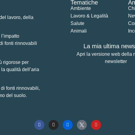
Tematiche
An
Ambiente
Ch
Lavoro & Legalità
Ne
del lavoro, della
Salute
Co
Animali
Inc
 l’impatto
di fonti rinnovabili
La mia ultima newsl
Apri la versione web della 
newsletter
ù rigorose per
la qualità dell’aria
 fonti rinnovabili,
mo del suolo.