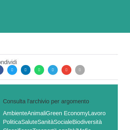
ndividi
Consulta l'archivio per argomento
Ambiente
Animali
Green Economy
Lavoro
Politica
Salute
Sanità
Sociale
Biodiversità