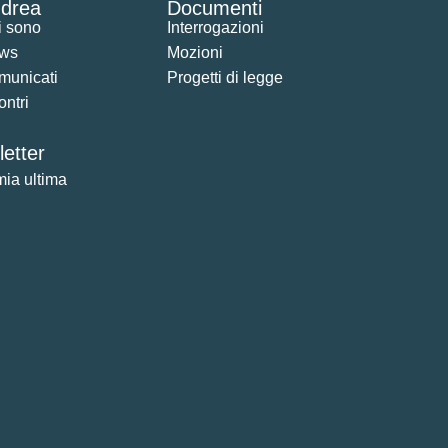
drea
Documenti
i sono
Interrogazioni
ws
Mozioni
municati
Progetti di legge
ontri
etter
mia ultima