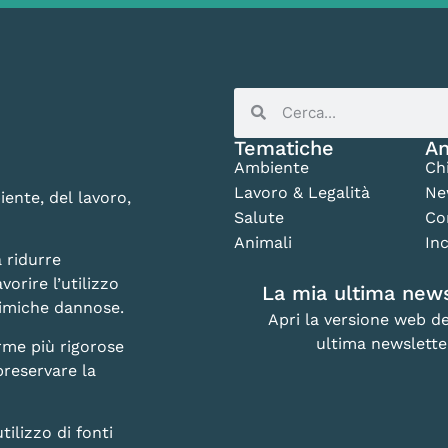
Tematiche
An
Ambiente
Ch
Lavoro & Legalità
Ne
iente, del lavoro,
Salute
Co
Animali
Inc
 ridurre
vorire l’utilizzo
La mia ultima news
chimiche dannose.
Apri la versione web de
ultima newslette
rme più rigorose
preservare la
lizzo di fonti