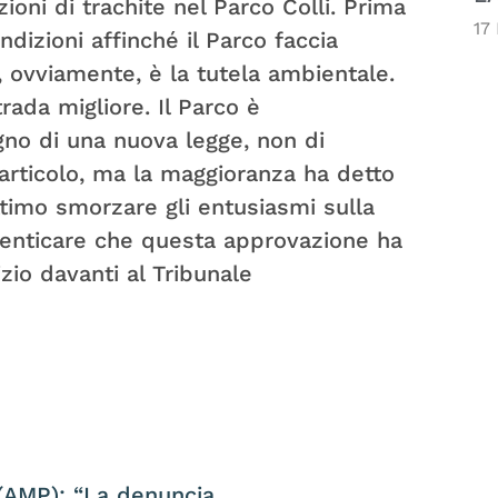
ioni di trachite nel Parco Colli. Prima
17
ndizioni affinché il Parco faccia
tà, ovviamente, è la tutela ambientale.
rada migliore. Il Parco è
no di una nuova legge, non di
articolo, ma la maggioranza ha detto
timo smorzare gli entusiasmi sulla
enticare che questa approvazione ha
io davanti al Tribunale
Salute pubblica – Zanoni (PD) e Guarda (AMP): “La denuncia di manomissione delle analisi di acque potabili è gravissima, serve chiarezza da parte di tutte le autorità”