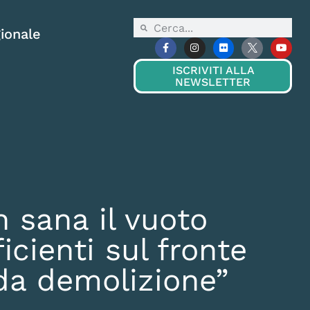
ionale
ISCRIVITI ALLA
NEWSLETTER
n sana il vuoto
cienti sul fronte
 da demolizione”