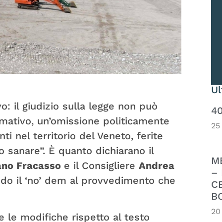
U
: il giudizio sulla legge non può
4
mativo, un’omissione politicamente
25
i nel territorio del Veneto, ferite
sanare”. È quanto dichiarano il
M
ano Fracasso
e il Consigliere
Andrea
– 
do il ‘no’ dem al provvedimento che
C
B
20
 le modifiche rispetto al testo