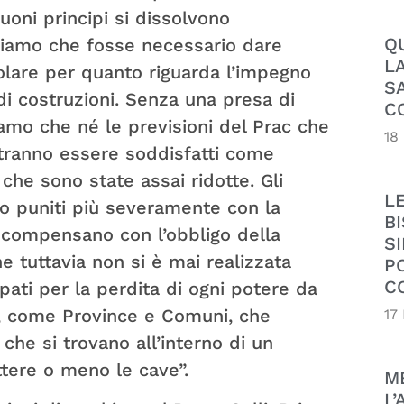
uoni principi si dissolvono
Q
teniamo che fosse necessario dare
L
icolare per quanto riguarda l’impegno
S
 di costruzioni. Senza una presa di
C
amo che né le previsioni del Prac che
18
tranno essere soddisfatti come
che sono state assai ridotte. Gli
L
no puniti più severamente con la
B
i compensano con l’obbligo della
SI
 tuttavia non si è mai realizzata
P
C
pati per la perdita di ogni potere da
ti, come Province e Comuni, che
17
che si trovano all’interno di un
ttere o meno le cave”.
M
L’